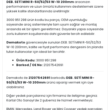
DEB. SETİ MINI R-50/52/53 W-10 200mm
aracınızın
performansını ve uzun ömürlü kullanımını desteklemek üzere
yüksek kalite standartlarında üretilmiştir.
3000 951 298 ürün kodlu bu parça, OEM uyumluluğu
sayesinde araç sistemleriyle tam uyum sağlar ve montaj
sırasında ek bir işlem gerektirmez. Dayanıklı yapısı sayesinde
zorlu kullanım koşullarında dahi güvenle tercih edilebilir.
Demakoto
güvencesiyle sunulan DEB. SETİ MINI R-50/52/53
W-10 200mm, kalite ve fiyat performans dengesini ön planda
tutan kullanıcılar için ideal bir tercihtir.
Ürün Kodu:
3000 951 298
Barkod / OE No:
21207542691
Demakoto ile
21207542691
barkodlu
DEB. SETİ MINI R-
50/52/53 W-10 200mm
ürünü siparişi vermek için üye
olabilirsiniz.
Diğer yedek parçalarınız için firmamız ile iletişime geçiniz.
Kartal Oto Sanayi’de 2 şubemiz ile hizmet vermekteyiz.
BMW, Mercedes, Land Rover ve Mini Cooper yedek parçaları