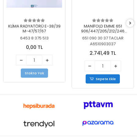
KLİMA RADYATÖRÜ E-38/39
MANİFOLD EMME 651
M-47/57/67
906/447/205/212/246
KELEBEKSİZ
6453 8 375 513
651 090 30 37 TACLAR
A6510903037
0,00 TL
2.741,49 TL
Stokta Yok
Sepete Ekle