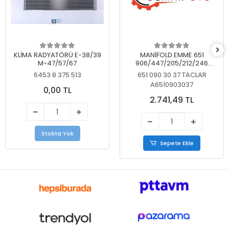
KLİMA RADYATÖRÜ E-38/39
MANİFOLD EMME 651
M-47/57/67
906/447/205/212/246
KELEBEKSİZ
6453 8 375 513
651 090 30 37 TACLAR
A6510903037
0,00 TL
2.741,49 TL
Stokta Yok
Sepete Ekle