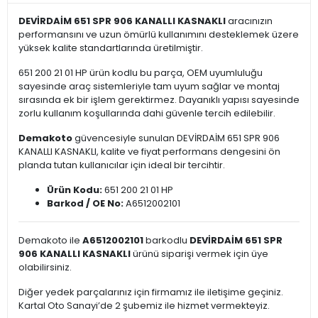
DEVİRDAİM 651 SPR 906 KANALLI KASNAKLI
aracınızın
performansını ve uzun ömürlü kullanımını desteklemek üzere
yüksek kalite standartlarında üretilmiştir.
651 200 21 01 HP ürün kodlu bu parça, OEM uyumluluğu
sayesinde araç sistemleriyle tam uyum sağlar ve montaj
sırasında ek bir işlem gerektirmez. Dayanıklı yapısı sayesinde
zorlu kullanım koşullarında dahi güvenle tercih edilebilir.
Demakoto
güvencesiyle sunulan DEVİRDAİM 651 SPR 906
KANALLI KASNAKLI, kalite ve fiyat performans dengesini ön
planda tutan kullanıcılar için ideal bir tercihtir.
Ürün Kodu:
651 200 21 01 HP
Barkod / OE No:
A6512002101
Demakoto ile
A6512002101
barkodlu
DEVİRDAİM 651 SPR
906 KANALLI KASNAKLI
ürünü siparişi vermek için üye
olabilirsiniz.
Diğer yedek parçalarınız için firmamız ile iletişime geçiniz.
Kartal Oto Sanayi’de 2 şubemiz ile hizmet vermekteyiz.