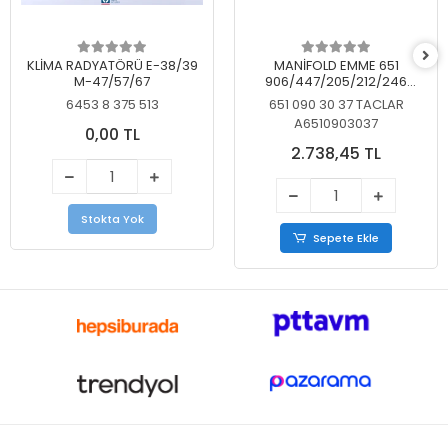
KLİMA RADYATÖRÜ E-38/39
MANİFOLD EMME 651
M-47/57/67
906/447/205/212/246
KELEBEKSİZ
6453 8 375 513
651 090 30 37 TACLAR
A6510903037
0,00 TL
2.738,45 TL
Stokta Yok
Sepete Ekle