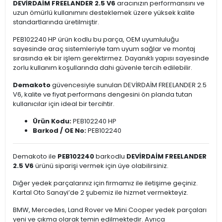
DEVİRDAİM FREELANDER 2.5 V6
aracınızın performansını ve
uzun ömürlü kullanımını desteklemek üzere yüksek kalite
standartlarında üretilmiştir.
PEB102240 HP ürün kodlu bu parça, OEM uyumluluğu
sayesinde araç sistemleriyle tam uyum sağlar ve montaj
sırasında ek bir işlem gerektirmez. Dayanıklı yapısı sayesinde
zorlu kullanım koşullarında dahi güvenle tercih edilebilir.
Demakoto
güvencesiyle sunulan DEVİRDAİM FREELANDER 2.5
V6, kalite ve fiyat performans dengesini ön planda tutan
kullanıcılar için ideal bir tercihtir.
Ürün Kodu:
PEB102240 HP
Barkod / OE No:
PEB102240
Demakoto ile
PEB102240
barkodlu
DEVİRDAİM FREELANDER
2.5 V6
ürünü siparişi vermek için üye olabilirsiniz.
Diğer yedek parçalarınız için firmamız ile iletişime geçiniz.
Kartal Oto Sanayi’de 2 şubemiz ile hizmet vermekteyiz.
BMW, Mercedes, Land Rover ve Mini Cooper yedek parçaları
yeni ve çıkma olarak temin edilmektedir. Ayrıca