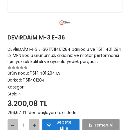
DEVİRDAİM M-3 E-36
DEVİRDAİM M-3 E-36 11511401284 barkodlu ve 1151 1 401 284
LS MPN kodlu ürünümüz, aracınız ve motor performansı
için yüksek kaliteli ve uyumlu yedek parçadır.
Ürün Kodu:
1151 1 401 284 LS
Barkod:
11511401284
Kategori:
Stok:
4
3.200,08 TL
266,67 TL 'den başlayan taksitlerle
Sepete
Hemen Al
Ekle