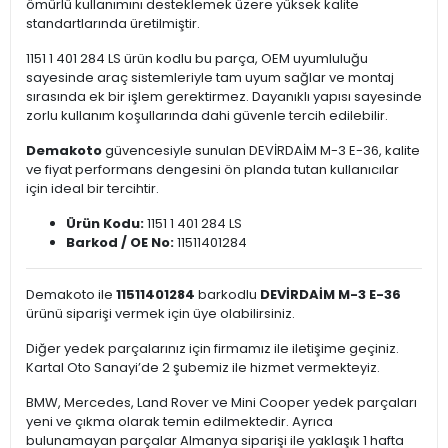
ömürlü kullanımını desteklemek üzere yüksek kalite
standartlarında üretilmiştir.
1151 1 401 284 LS ürün kodlu bu parça, OEM uyumluluğu
sayesinde araç sistemleriyle tam uyum sağlar ve montaj
sırasında ek bir işlem gerektirmez. Dayanıklı yapısı sayesinde
zorlu kullanım koşullarında dahi güvenle tercih edilebilir.
Demakoto
güvencesiyle sunulan DEVİRDAİM M-3 E-36, kalite
ve fiyat performans dengesini ön planda tutan kullanıcılar
için ideal bir tercihtir.
Ürün Kodu:
1151 1 401 284 LS
Barkod / OE No:
11511401284
Demakoto ile
11511401284
barkodlu
DEVİRDAİM M-3 E-36
ürünü siparişi vermek için üye olabilirsiniz.
Diğer yedek parçalarınız için firmamız ile iletişime geçiniz.
Kartal Oto Sanayi’de 2 şubemiz ile hizmet vermekteyiz.
BMW, Mercedes, Land Rover ve Mini Cooper yedek parçaları
yeni ve çıkma olarak temin edilmektedir. Ayrıca
bulunamayan parçalar Almanya siparişi ile yaklaşık 1 hafta