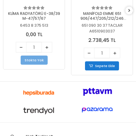
KLİMA RADYATÖRÜ E-38/39
MANİFOLD EMME 651
M-47/57/67
906/447/205/212/246
KELEBEKSİZ
6453 8 375 513
651 090 30 37 TACLAR
A6510903037
0,00 TL
2.738,45 TL
Stokta Yok
Sepete Ekle