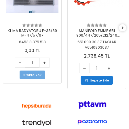
KLİMA RADYATÖRÜ E-38/39
MANİFOLD EMME 651
M-47/57/67
906/447/205/212/246
KELEBEKSİZ
6453 8 375 513
651 090 30 37 TACLAR
A6510903037
0,00 TL
2.738,45 TL
Stokta Yok
Sepete Ekle