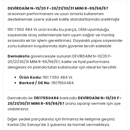
DEVİRDAİM N-13/20 F-20/21/30/31 MINI R-55/56/57
aracınızın performansını ve uzun ömürlü kullanımını
desteklemek üzere yüksek kalite standartlarında üretilmiştir.
1151 7 550 484 VL ürün kodlu bu parça, OEM uyumluluğu
sayesinde araç sistemleriyle tam uyum sağlar ve montaj
sırasında ek bir işlem gerektirmez. Dayanıklı yapısı sayesinde
zorlu kullanım koşullarında dahi güvenle tercih edilebilir.
Demakoto
güvencesiyle sunulan DEVİRDAİM N-13/20 F-
20/21/30/31 MINI R-55/56/57, kalite ve fiyat performans
dengesini ön planda tutan kullanıcılar için ideal bir tercihtir.
Ürün Kodu:
1151 7 550 484 VL
Barkod / OE No:
11517550484
Demakoto ile
11517550484
barkodlu
DEVİRDAİM N-13/20 F-
20/21/30/31 MINI R-55/56/57
ürünü siparişi vermek için üye
olabilirsiniz.
Diğer yedek parçalarınız için firmamız ile iletişime geçiniz.
Kartal Oto Sanayi’de 2 şubemiz ile hizmet vermekteyiz.