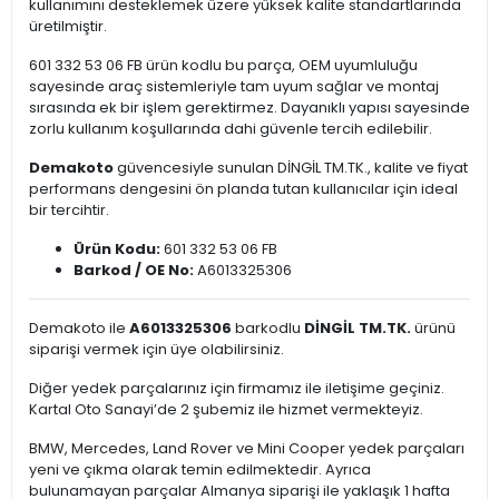
kullanımını desteklemek üzere yüksek kalite standartlarında
üretilmiştir.
601 332 53 06 FB ürün kodlu bu parça, OEM uyumluluğu
sayesinde araç sistemleriyle tam uyum sağlar ve montaj
sırasında ek bir işlem gerektirmez. Dayanıklı yapısı sayesinde
zorlu kullanım koşullarında dahi güvenle tercih edilebilir.
Demakoto
güvencesiyle sunulan DİNGİL TM.TK., kalite ve fiyat
performans dengesini ön planda tutan kullanıcılar için ideal
bir tercihtir.
Ürün Kodu:
601 332 53 06 FB
Barkod / OE No:
A6013325306
Demakoto ile
A6013325306
barkodlu
DİNGİL TM.TK.
ürünü
siparişi vermek için üye olabilirsiniz.
Diğer yedek parçalarınız için firmamız ile iletişime geçiniz.
Kartal Oto Sanayi’de 2 şubemiz ile hizmet vermekteyiz.
BMW, Mercedes, Land Rover ve Mini Cooper yedek parçaları
yeni ve çıkma olarak temin edilmektedir. Ayrıca
bulunamayan parçalar Almanya siparişi ile yaklaşık 1 hafta