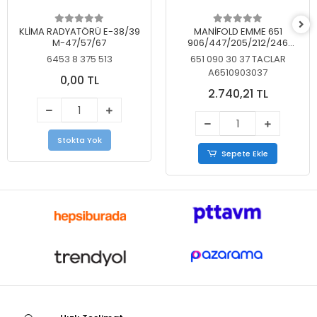
KLİMA RADYATÖRÜ E-38/39
MANİFOLD EMME 651
M-47/57/67
906/447/205/212/246
KELEBEKSİZ
6453 8 375 513
651 090 30 37 TACLAR
A6510903037
0,00 TL
2.740,21 TL
Stokta Yok
Sepete Ekle