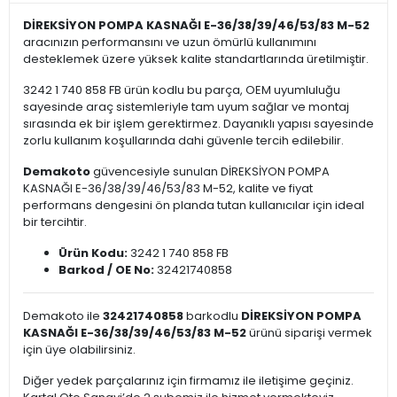
DİREKSİYON POMPA KASNAĞI E-36/38/39/46/53/83 M-52
aracınızın performansını ve uzun ömürlü kullanımını
desteklemek üzere yüksek kalite standartlarında üretilmiştir.
3242 1 740 858 FB ürün kodlu bu parça, OEM uyumluluğu
sayesinde araç sistemleriyle tam uyum sağlar ve montaj
sırasında ek bir işlem gerektirmez. Dayanıklı yapısı sayesinde
zorlu kullanım koşullarında dahi güvenle tercih edilebilir.
Demakoto
güvencesiyle sunulan DİREKSİYON POMPA
KASNAĞI E-36/38/39/46/53/83 M-52, kalite ve fiyat
performans dengesini ön planda tutan kullanıcılar için ideal
bir tercihtir.
Ürün Kodu:
3242 1 740 858 FB
Barkod / OE No:
32421740858
Demakoto ile
32421740858
barkodlu
DİREKSİYON POMPA
KASNAĞI E-36/38/39/46/53/83 M-52
ürünü siparişi vermek
için üye olabilirsiniz.
Diğer yedek parçalarınız için firmamız ile iletişime geçiniz.