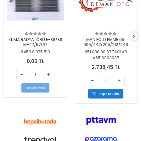
KLİMA RADYATÖRÜ E-38/39
MANİFOLD EMME 651
M-47/57/67
906/447/205/212/246
KELEBEKSİZ
6453 8 375 513
651 090 30 37 TACLAR
A6510903037
0,00 TL
2.738,45 TL
Stokta Yok
Sepete Ekle