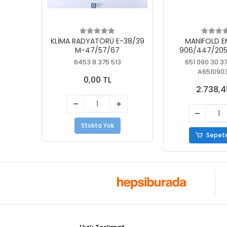
KLİMA RADYATÖRÜ E-38/39
MANİFOLD E
M-47/57/67
906/447/205
KELEBEK
6453 8 375 513
651 090 30 3
A651090
0,00 TL
2.738,4
Stokta Yok
Sepete