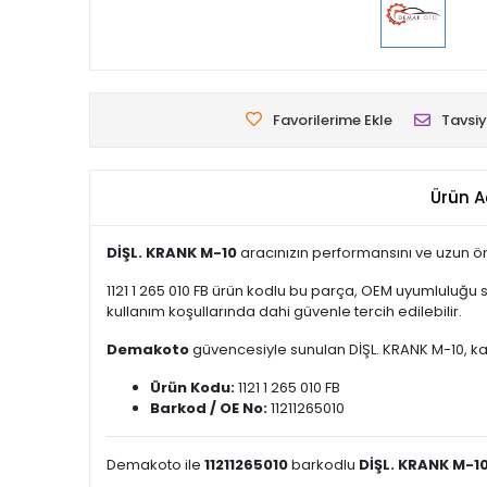
Favorilerime Ekle
Tavsiy
Ürün A
DİŞL. KRANK M-10
aracınızın performansını ve uzun öm
1121 1 265 010 FB ürün kodlu bu parça, OEM uyumluluğu 
kullanım koşullarında dahi güvenle tercih edilebilir.
Demakoto
güvencesiyle sunulan DİŞL. KRANK M-10, kalit
Ürün Kodu:
1121 1 265 010 FB
Barkod / OE No:
11211265010
Demakoto ile
11211265010
barkodlu
DİŞL. KRANK M-1