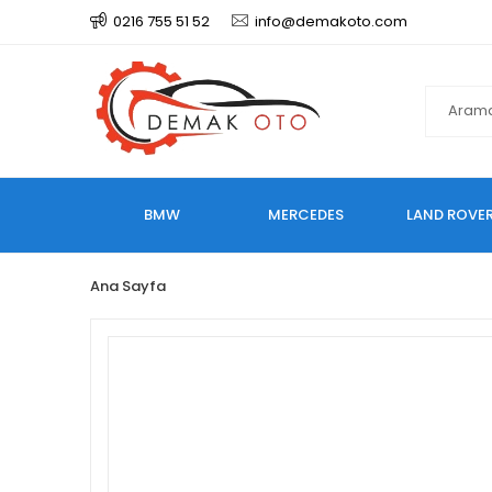
0216 755 51 52
info@demakoto.com
BMW
MERCEDES
LAND ROVE
Ana Sayfa