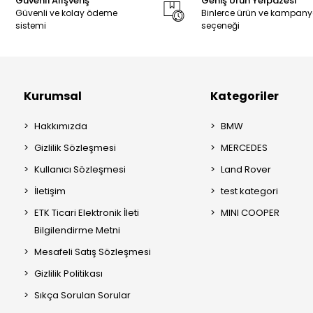
Güvenli Alışveriş
Geniş Ürün Yelpazesi
Güvenli ve kolay ödeme
Binlerce ürün ve kampan
sistemi
seçeneği
Kurumsal
Kategoriler
Hakkımızda
BMW
Gizlilik Sözleşmesi
MERCEDES
Kullanıcı Sözleşmesi
Land Rover
İletişim
test kategori
ETK Ticari Elektronik İleti
MINI COOPER
Bilgilendirme Metni
Mesafeli Satış Sözleşmesi
Gizlilik Politikası
Sıkça Sorulan Sorular