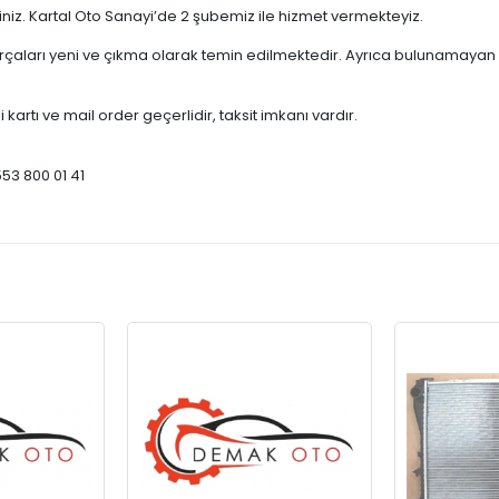
çiniz. Kartal Oto Sanayi’de 2 şubemiz ile hizmet vermekteyiz.
ları yeni ve çıkma olarak temin edilmektedir. Ayrıca bulunamayan par
 kartı ve mail order geçerlidir, taksit imkanı vardır.
553 800 01 41