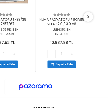
YATÖRÜ E-38/39
KLİMA RADYATÖRÜ R.ROVER
KLİ
7/57/67
VELAR 2.0 / 3.0 V6
55/56
 375 513 BSH
LR114353 BH
64
38375513
LR114353
27,52 TL
10.987,88 TL
epete Ekle
Sepete Ekle