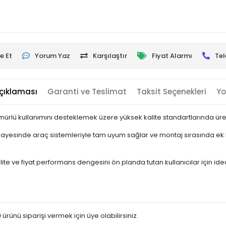
e Et
Yorum Yaz
Karşılaştır
Fiyat Alarmı
Tel
çıklaması
Garanti ve Teslimat
Taksit Seçenekleri
Yo
ürlü kullanımını desteklemek üzere yüksek kalite standartlarında üreti
sayesinde araç sistemleriyle tam uyum sağlar ve montaj sırasında ek b
e ve fiyat performans dengesini ön planda tutan kullanıcılar için ideal 
0
ürünü siparişi vermek için üye olabilirsiniz.