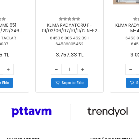
MME 651
KLİMA RADYATÖRÜ F-
KLİMA RAD
/212/246
01/02/06/07/10/11/12 N-52
M-4
SİZ
N/N-53/57/63
7 TACLAR
6453 6 805 452 BSH
6453 8
3037
64536805452
645
5 TL
3.757,33 TL
3.0
 Ekle
Sepete Ekle
S