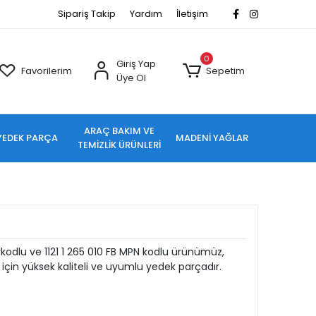
Sipariş Takip
Yardım
İletişim
0
Giriş Yap
Favorilerim
Sepetim
Üye Ol
ARAÇ BAKIM VE
YEDEK PARÇA
MADENİ YAĞLAR
TEMİZLİK ÜRÜNLERİ
rkodlu ve 1121 1 265 010 FB MPN kodlu ürünümüz,
için yüksek kaliteli ve uyumlu yedek parçadır.