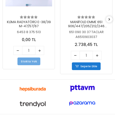
KLİMA RADYATÖRÜ E-38/39
MANİFOLD EMME 651
M-47/57/67
906/447/205/212/246
KELEBEKSİZ
6453 8 375 513
651 090 30 37 TACLAR
A6510903037
0,00 TL
2.738,45 TL
Stokta Yok
Sepete Ekle