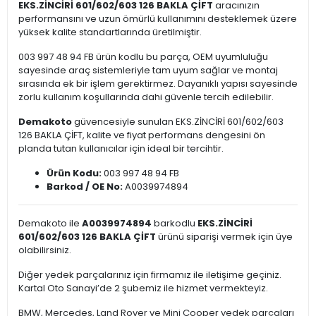
EKS.ZİNCİRİ 601/602/603 126 BAKLA ÇİFT
aracınızın
performansını ve uzun ömürlü kullanımını desteklemek üzere
yüksek kalite standartlarında üretilmiştir.
003 997 48 94 FB ürün kodlu bu parça, OEM uyumluluğu
sayesinde araç sistemleriyle tam uyum sağlar ve montaj
sırasında ek bir işlem gerektirmez. Dayanıklı yapısı sayesinde
zorlu kullanım koşullarında dahi güvenle tercih edilebilir.
Demakoto
güvencesiyle sunulan EKS.ZİNCİRİ 601/602/603
126 BAKLA ÇİFT, kalite ve fiyat performans dengesini ön
planda tutan kullanıcılar için ideal bir tercihtir.
Ürün Kodu:
003 997 48 94 FB
Barkod / OE No:
A0039974894
Demakoto ile
A0039974894
barkodlu
EKS.ZİNCİRİ
601/602/603 126 BAKLA ÇİFT
ürünü siparişi vermek için üye
olabilirsiniz.
Diğer yedek parçalarınız için firmamız ile iletişime geçiniz.
Kartal Oto Sanayi’de 2 şubemiz ile hizmet vermekteyiz.
BMW, Mercedes, Land Rover ve Mini Cooper yedek parçaları