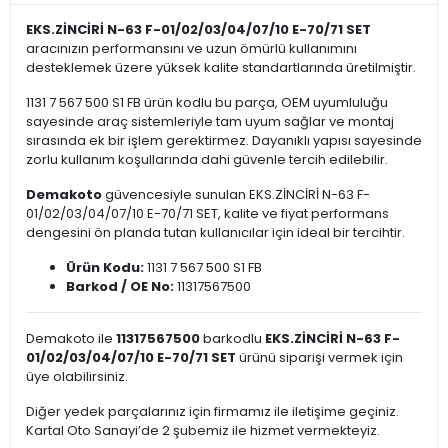
EKS.ZİNCİRİ N-63 F-01/02/03/04/07/10 E-70/71 SET
aracınızın performansını ve uzun ömürlü kullanımını
desteklemek üzere yüksek kalite standartlarında üretilmiştir.
1131 7 567 500 S1 FB ürün kodlu bu parça, OEM uyumluluğu
sayesinde araç sistemleriyle tam uyum sağlar ve montaj
sırasında ek bir işlem gerektirmez. Dayanıklı yapısı sayesinde
zorlu kullanım koşullarında dahi güvenle tercih edilebilir.
Demakoto
güvencesiyle sunulan EKS.ZİNCİRİ N-63 F-
01/02/03/04/07/10 E-70/71 SET, kalite ve fiyat performans
dengesini ön planda tutan kullanıcılar için ideal bir tercihtir.
Ürün Kodu:
1131 7 567 500 S1 FB
Barkod / OE No:
11317567500
Demakoto ile
11317567500
barkodlu
EKS.ZİNCİRİ N-63 F-
01/02/03/04/07/10 E-70/71 SET
ürünü siparişi vermek için
üye olabilirsiniz.
Diğer yedek parçalarınız için firmamız ile iletişime geçiniz.
Kartal Oto Sanayi’de 2 şubemiz ile hizmet vermekteyiz.