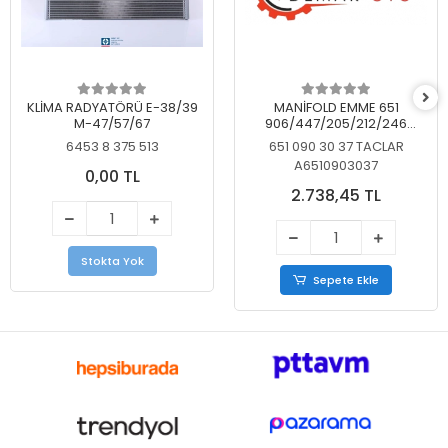
KLİMA RADYATÖRÜ E-38/39
MANİFOLD EMME 651
M-47/57/67
906/447/205/212/246
KELEBEKSİZ
6453 8 375 513
651 090 30 37 TACLAR
A6510903037
0,00 TL
2.738,45 TL
Stokta Yok
Sepete Ekle