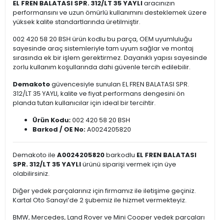
EL FREN BALATASI SPR. 312/LT 35 YAYLI
aracınızın
performansını ve uzun ömürlü kullanımını desteklemek üzere
yüksek kalite standartlarında üretilmiştir.
002 420 58 20 BSH ürün kodlu bu parça, OEM uyumluluğu
sayesinde araç sistemleriyle tam uyum sağlar ve montaj
sırasında ek bir işlem gerektirmez. Dayanıklı yapısı sayesinde
zorlu kullanım koşullarında dahi güvenle tercih edilebilir.
Demakoto
güvencesiyle sunulan EL FREN BALATASI SPR.
312/LT 35 YAYLI, kalite ve fiyat performans dengesini ön
planda tutan kullanıcılar için ideal bir tercihtir.
Ürün Kodu:
002 420 58 20 BSH
Barkod / OE No:
A0024205820
Demakoto ile
A0024205820
barkodlu
EL FREN BALATASI
SPR. 312/LT 35 YAYLI
ürünü siparişi vermek için üye
olabilirsiniz.
Diğer yedek parçalarınız için firmamız ile iletişime geçiniz.
Kartal Oto Sanayi’de 2 şubemiz ile hizmet vermekteyiz.
BMW, Mercedes, Land Rover ve Mini Cooper yedek parçaları