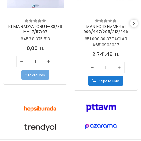
KLİMA RADYATÖRÜ E-38/39
MANİFOLD EMME 651
M-47/57/67
906/447/205/212/246
KELEBEKSİZ
6453 8 375 513
651 090 30 37 TACLAR
A6510903037
0,00 TL
2.741,49 TL
Stokta Yok
Sepete Ekle