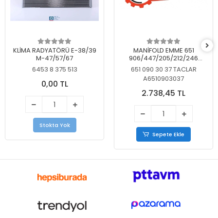
KLİMA RADYATÖRÜ E-38/39
MANİFOLD EMME 651
M-47/57/67
906/447/205/212/246
KELEBEKSİZ
6453 8 375 513
651 090 30 37 TACLAR
A6510903037
0,00 TL
2.738,45 TL
Stokta Yok
Sepete Ekle