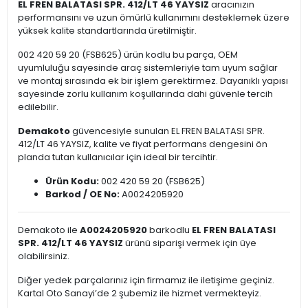
EL FREN BALATASI SPR. 412/LT 46 YAYSIZ
aracınızın
performansını ve uzun ömürlü kullanımını desteklemek üzere
yüksek kalite standartlarında üretilmiştir.
002 420 59 20 (FSB625) ürün kodlu bu parça, OEM
uyumluluğu sayesinde araç sistemleriyle tam uyum sağlar
ve montaj sırasında ek bir işlem gerektirmez. Dayanıklı yapısı
sayesinde zorlu kullanım koşullarında dahi güvenle tercih
edilebilir.
Demakoto
güvencesiyle sunulan EL FREN BALATASI SPR.
412/LT 46 YAYSIZ, kalite ve fiyat performans dengesini ön
planda tutan kullanıcılar için ideal bir tercihtir.
Ürün Kodu:
002 420 59 20 (FSB625)
Barkod / OE No:
A0024205920
Demakoto ile
A0024205920
barkodlu
EL FREN BALATASI
SPR. 412/LT 46 YAYSIZ
ürünü siparişi vermek için üye
olabilirsiniz.
Diğer yedek parçalarınız için firmamız ile iletişime geçiniz.
Kartal Oto Sanayi’de 2 şubemiz ile hizmet vermekteyiz.