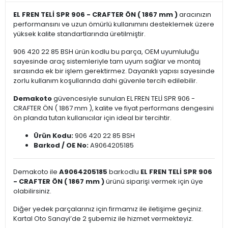
EL FREN TELİ SPR 906 - CRAFTER ÖN ( 1867 mm )
aracınızın
performansını ve uzun ömürlü kullanımını desteklemek üzere
yüksek kalite standartlarında üretilmiştir.
906 420 22 85 BSH ürün kodlu bu parça, OEM uyumluluğu
sayesinde araç sistemleriyle tam uyum sağlar ve montaj
sırasında ek bir işlem gerektirmez. Dayanıklı yapısı sayesinde
zorlu kullanım koşullarında dahi güvenle tercih edilebilir.
Demakoto
güvencesiyle sunulan EL FREN TELİ SPR 906 -
CRAFTER ÖN ( 1867 mm ), kalite ve fiyat performans dengesini
ön planda tutan kullanıcılar için ideal bir tercihtir.
Ürün Kodu:
906 420 22 85 BSH
Barkod / OE No:
A9064205185
Demakoto ile
A9064205185
barkodlu
EL FREN TELİ SPR 906
- CRAFTER ÖN ( 1867 mm )
ürünü siparişi vermek için üye
olabilirsiniz.
Diğer yedek parçalarınız için firmamız ile iletişime geçiniz.
Kartal Oto Sanayi’de 2 şubemiz ile hizmet vermekteyiz.