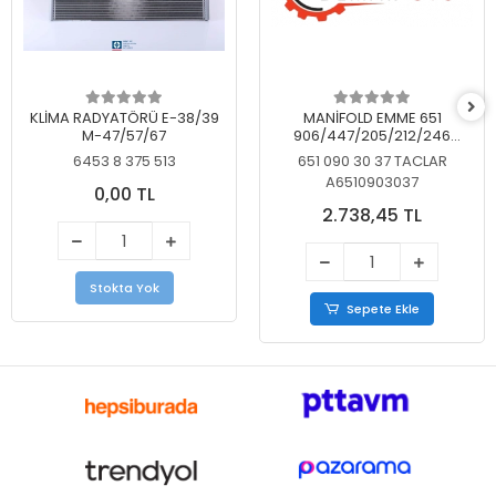
KLİMA RADYATÖRÜ E-38/39
MANİFOLD EMME 651
M-47/57/67
906/447/205/212/246
KELEBEKSİZ
6453 8 375 513
651 090 30 37 TACLAR
A6510903037
0,00 TL
2.738,45 TL
Stokta Yok
Sepete Ekle