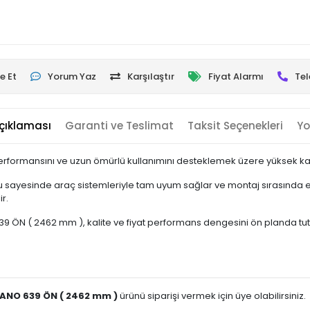
e Et
Yorum Yaz
Karşılaştır
Fiyat Alarmı
Tel
çıklaması
Garanti ve Teslimat
Taksit Seçenekleri
Yo
erformansını ve uzun ömürlü kullanımını desteklemek üzere yüksek kalit
 sayesinde araç sistemleriyle tam uyum sağlar ve montaj sırasında ek
r.
 ÖN ( 2462 mm ), kalite ve fiyat performans dengesini ön planda tutan ku
VIANO 639 ÖN ( 2462 mm )
ürünü siparişi vermek için üye olabilirsiniz.