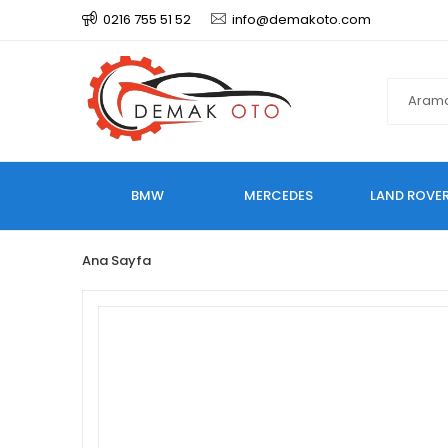
0216 755 51 52
info@demakoto.com
BMW
MERCEDES
LAND ROVE
Ana Sayfa