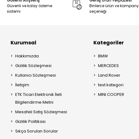
Güvenli Alışveriş
Geniş Ürün Yelpazesi
Güvenli ve kolay ödeme
Binlerce ürün ve kampan
sistemi
seçeneği
Kurumsal
Kategoriler
Hakkımızda
BMW
Gizlilik Sözleşmesi
MERCEDES
Kullanıcı Sözleşmesi
Land Rover
İletişim
test kategori
ETK Ticari Elektronik İleti
MINI COOPER
Bilgilendirme Metni
Mesafeli Satış Sözleşmesi
Gizlilik Politikası
Sıkça Sorulan Sorular