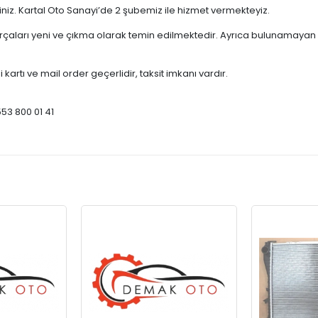
çiniz. Kartal Oto Sanayi’de 2 şubemiz ile hizmet vermekteyiz.
ları yeni ve çıkma olarak temin edilmektedir. Ayrıca bulunamayan par
 kartı ve mail order geçerlidir, taksit imkanı vardır.
553 800 01 41