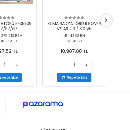
YATÖRÜ E-38/39
KLİMA RADYATÖRÜ R.ROVER
KLİ
7/57/67
VELAR 2.0 / 3.0 V6
55/56
 375 513 BSH
LR114353 BH
64
38375513
LR114353
27,52 TL
10.987,88 TL
epete Ekle
Sepete Ekle