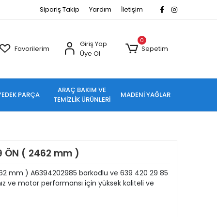
Sipariş Takip
Yardım
İletişim
0
Giriş Yap
Favorilerim
Sepetim
Üye Ol
ARAÇ BAKIM VE
YEDEK PARÇA
MADENİ YAĞLAR
TEMİZLİK ÜRÜNLERİ
39 ÖN ( 2462 mm )
2462 mm ) A6394202985 barkodlu ve 639 420 29 85
z ve motor performansı için yüksek kaliteli ve