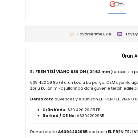
Favorilerime Ekle
Tavsiy
Ürün A
EL FREN TELİ VIANO 639 ÖN ( 2462 mm )
aracınızın p
639 420 29 85 FB ürün kodlu bu parça, OEM uyumluluğu
zorlu kullanım koşullarında dahi güvenle tercih edilebili
Demakoto
güvencesiyle sunulan EL FREN TELİ VIANO 639
Ürün Kodu:
639 420 29 85 FB
Barkod / OE No:
A6394202985
Demakoto ile
A6394202985
barkodlu
EL FREN TELİ 