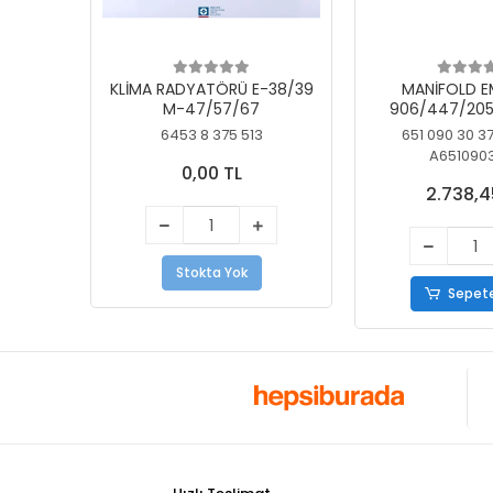
KLİMA RADYATÖRÜ E-38/39
MANİFOLD E
M-47/57/67
906/447/205
KELEBEK
6453 8 375 513
651 090 30 3
A651090
0,00 TL
2.738,4
Stokta Yok
Sepete