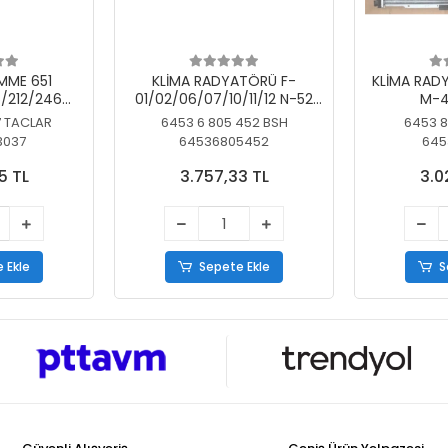
MME 651
KLİMA RADYATÖRÜ F-
KLİMA RAD
/212/246
01/02/06/07/10/11/12 N-52
M-4
SİZ
N/N-53/57/63
7 TACLAR
6453 6 805 452 BSH
6453 8
3037
64536805452
645
5 TL
3.757,33 TL
3.0
 Ekle
Sepete Ekle
S