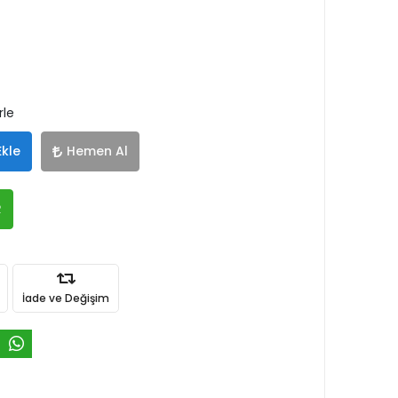
rle
Ekle
Hemen Al
R
İade ve Değişim