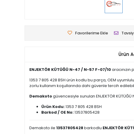
Favorilerime Ekle
Tavsiy
Ürün A
ENJEKTÖR KÜTÜĞÜ N-47 / N-57 F-07/10
aracınızın 
1353 7 805 428 BSH ürün kodlu bu parça, OEM uyumlulu
zorlu kullanım koşullarında dahi güvenle tercih edilebili
Demakoto
güvencesiyle sunulan ENJEKTÖR KÜTÜĞÜ N-47 /
Ürün Kodu:
1353 7 805 428 BSH
Barkod / OE No:
13537805428
Demakoto ile
13537805428
barkodlu
ENJEKTÖR KÜTÜ