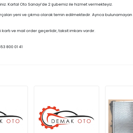
çiniz. Kartal Oto Sanayi’de 2 şubemiz ile hizmet vermekteyiz.
ları yeni ve çıkma olarak temin edilmektedir. Ayrıca bulunamayan par
 kartı ve mail order geçerlidir, taksit imkanı vardır.
553 800 01 41