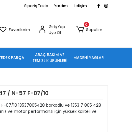
Sipariş Takip
Yardım
İletişim
0
Giriş Yap
Favorilerim
Sepetim
Üye Ol
ARAÇ BAKIM VE
YEDEK PARÇA
MADENİ YAĞLAR
TEMİZLİK ÜRÜNLERİ
7 / N-57 F-07/10
F-07/10 13537805428 barkodlu ve 1353 7 805 428
ız ve motor performansı için yüksek kaliteli ve