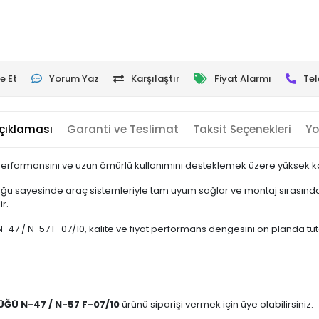
e Et
Yorum Yaz
Karşılaştır
Fiyat Alarmı
Tel
çıklaması
Garanti ve Teslimat
Taksit Seçenekleri
Yo
performansını ve uzun ömürlü kullanımını desteklemek üzere yüksek kali
ğu sayesinde araç sistemleriyle tam uyum sağlar ve montaj sırasında 
r.
 N-57 F-07/10, kalite ve fiyat performans dengesini ön planda tutan ku
ĞÜ N-47 / N-57 F-07/10
ürünü siparişi vermek için üye olabilirsiniz.