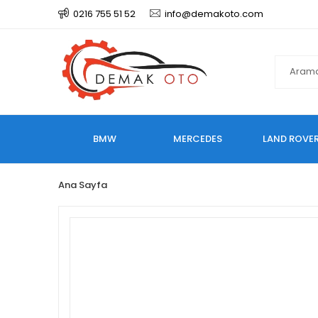
0216 755 51 52
info@demakoto.com
BMW
MERCEDES
LAND ROVE
Ana Sayfa