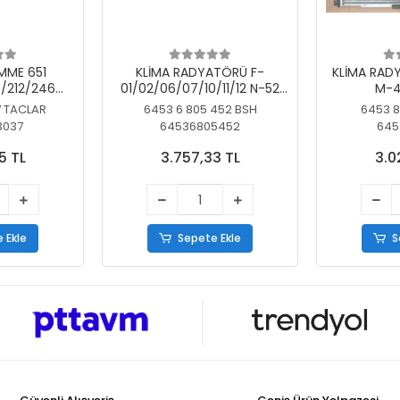
MME 651
KLİMA RADYATÖRÜ F-
KLİMA RAD
/212/246
01/02/06/07/10/11/12 N-52
M-4
SİZ
N/N-53/57/63
7 TACLAR
6453 6 805 452 BSH
6453 8
3037
64536805452
645
5 TL
3.757,33 TL
3.0
 Ekle
Sepete Ekle
S