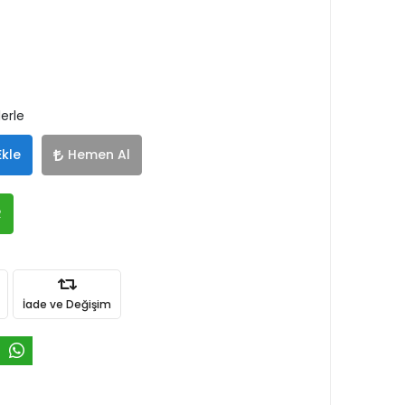
lerle
Ekle
Hemen Al
R
İade ve Değişim