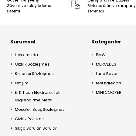
Güvenli Alışveriş
Geniş Ürün Yelpazesi
Güvenli ve kolay ödeme
Binlerce ürün ve kampan
sistemi
seçeneği
Kurumsal
Kategoriler
Hakkımızda
BMW
Gizlilik Sözleşmesi
MERCEDES
Kullanıcı Sözleşmesi
Land Rover
İletişim
test kategori
ETK Ticari Elektronik İleti
MINI COOPER
Bilgilendirme Metni
Mesafeli Satış Sözleşmesi
Gizlilik Politikası
Sıkça Sorulan Sorular