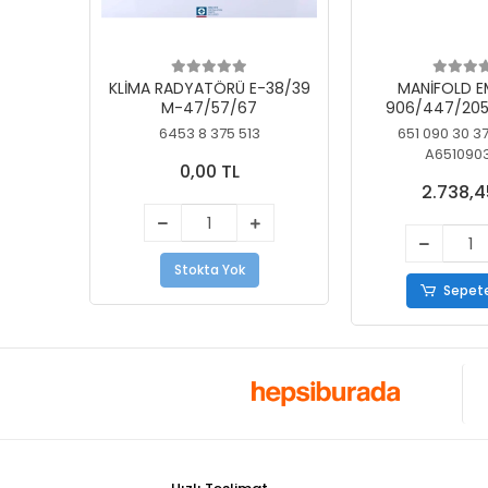
KLİMA RADYATÖRÜ E-38/39
MANİFOLD E
M-47/57/67
906/447/205
KELEBEK
6453 8 375 513
651 090 30 3
A651090
0,00 TL
2.738,4
Stokta Yok
Sepete