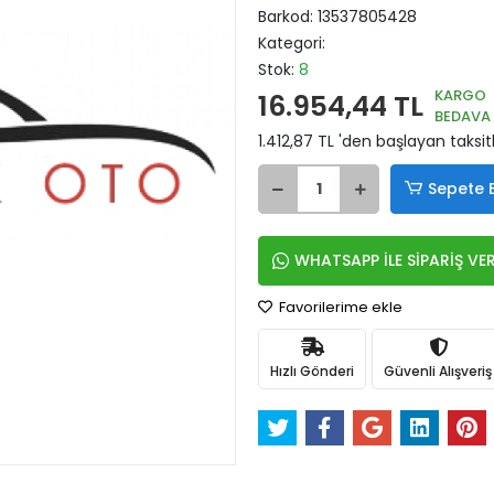
Barkod:
13537805428
Kategori:
Stok:
8
KARGO
16.954,44 TL
BEDAVA
1.412,87 TL 'den başlayan taksit
Sepete 
WHATSAPP İLE SİPARİŞ VE
Favorilerime ekle
Hızlı Gönderi
Güvenli Alışveriş