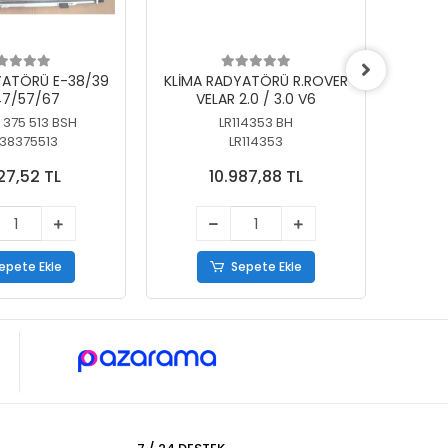
YATÖRÜ E-38/39
KLİMA RADYATÖRÜ R.ROVER
KLİ
7/57/67
VELAR 2.0 / 3.0 V6
55/56
 375 513 BSH
LR114353 BH
64
38375513
LR114353
27,52 TL
10.987,88 TL
epete Ekle
Sepete Ekle