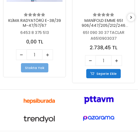
KLİMA RADYATÖRÜ E-38/39
MANİFOLD EMME 651
M-47/57/67
906/447/205/212/246
KELEBEKSİZ
6453 8 375 513
651 090 30 37 TACLAR
A6510903037
0,00 TL
2.738,45 TL
Stokta Yok
Sepete Ekle