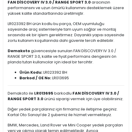
FAN DİSCOVERY IV 3.0 / RANGE SPORT 3.0
aracınızın
performansını ve uzun ömürlü kullanımını desteklemek üzere
yüksek kalite standartlarında üretilmiştir.
LR023392 BH ürün kodlu bu parça, OEM uyumluluğu
sayesinde araç sistemleriyle tam uyum sağlar ve montaj
sırasında ek bir işlem gerektirmez. Dayanıklı yapısı sayesinde
zorlu kullanım koşullarında dahi güvenle tercih edilebilir.
Demakoto
güvencesiyle sunulan FAN DİSCOVERY IV 3.0 /
RANGE SPORT 3.0, kalite ve fiyat performans dengesini ön
planda tutan kullanıcılar için ideal bir tercihtir.
Ürün Kodu:
LR023392 BH
Barkod / OE No:
LR013695
Demakoto ile
LR013695
barkodlu
FAN DİSCOVERY IV 3.0 /
RANGE SPORT 3.0
ürünü siparişi vermek için üye olabilirsiniz.
Diğer yedek parçalarınız için firmamız ile iletişime geçiniz.
Kartal Oto Sanayi’de 2 şubemiz ile hizmet vermekteyiz.
BMW, Mercedes, Land Rover ve Mini Cooper yedek parçaları
yeni ve çıkma olarak temin edilmektedir. Ayrıca