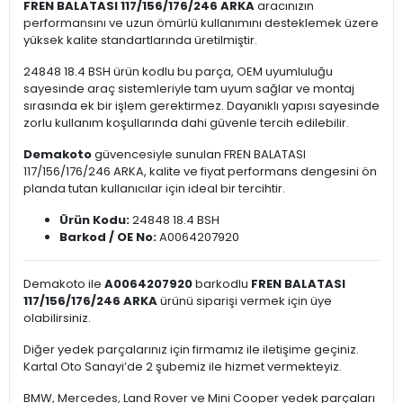
FREN BALATASI 117/156/176/246 ARKA
aracınızın
performansını ve uzun ömürlü kullanımını desteklemek üzere
yüksek kalite standartlarında üretilmiştir.
24848 18.4 BSH ürün kodlu bu parça, OEM uyumluluğu
sayesinde araç sistemleriyle tam uyum sağlar ve montaj
sırasında ek bir işlem gerektirmez. Dayanıklı yapısı sayesinde
zorlu kullanım koşullarında dahi güvenle tercih edilebilir.
Demakoto
güvencesiyle sunulan FREN BALATASI
117/156/176/246 ARKA, kalite ve fiyat performans dengesini ön
planda tutan kullanıcılar için ideal bir tercihtir.
Ürün Kodu:
24848 18.4 BSH
Barkod / OE No:
A0064207920
Demakoto ile
A0064207920
barkodlu
FREN BALATASI
117/156/176/246 ARKA
ürünü siparişi vermek için üye
olabilirsiniz.
Diğer yedek parçalarınız için firmamız ile iletişime geçiniz.
Kartal Oto Sanayi’de 2 şubemiz ile hizmet vermekteyiz.
BMW, Mercedes, Land Rover ve Mini Cooper yedek parçaları