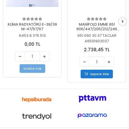
KLİMA RADYATÖRÜ E-38/39
MANİFOLD EMME 651
M-47/57/67
906/447/205/212/246
KELEBEKSİZ
6453 8 375 513
651 090 30 37 TACLAR
A6510903037
0,00 TL
2.738,45 TL
Stokta Yok
Sepete Ekle