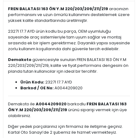
FREN BALATASI 163 ÖN Y.M 220/203/209/211/219
aracınızın
performansını ve uzun ömürlü kullanımını desteklemek üzere
yüksek kalite standartlarında üretilmiştir.
23271 17.7 AYD ürün kodlu bu parça, OEM uyumluluğu
sayesinde araç sistemleriyle tam uyum sağlar ve montaj
sırasında ek bir işlem gerektirmez. Dayanıklı yapısı sayesinde
zorlu kullanım koşullarında dahi güvenle tercih edilebilir.
Demakoto
güvencesiyle sunulan FREN BALATASI 163 ÖN Y.M
220/203/209/211/219, kalite ve fiyat performans dengesini ön
planda tutan kullanıcılar için ideal bir tercihtir.
Ürün Kodu:
23271 17.7 AYD
Barkod / OE No:
A0044209020
Demakoto ile
A0044209020
barkodlu
FREN BALATASI 163
ÖN Y.M 220/203/209/211/219
ürünü siparişi vermek için üye
olabilirsiniz.
Diğer yedek parçalarınız için firmamız ile iletişime geçiniz.
Kartal Oto Sanayi’de 2 şubemiz ile hizmet vermekteyiz.