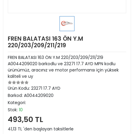
FREN BALATASI 163 ÖN Y.M
220/203/209/211/219
FREN BALATASI 163 ÖN Y.M 220/203/209/211/219
A0044209020 barkodlu ve 23271 17.7 AYD MPN kodlu
ürünümüz, aracınız ve motor performansı için yüksek
kaliteli ve uy
Ürün Kodu:
23271 17.7 AYD
Barkod:
A0044209020
Kategori:
Stok:
10
493,50 TL
41,13 TL 'den başlayan taksitlerle