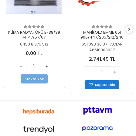
KLİMA RADYATÖRÜ E-38/39
MANİFOLD EMME 651
M-47/57/67
906/447/205/212/246
KELEBEKSİZ
6453 8 375 513
651 090 30 37 TACLAR
A6510903037
0,00 TL
2.741,49 TL
Stokta Yok
Sepete Ekle