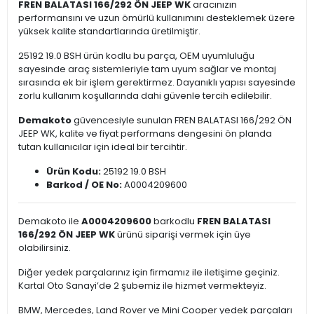
FREN BALATASI 166/292 ÖN JEEP WK
aracınızın
performansını ve uzun ömürlü kullanımını desteklemek üzere
yüksek kalite standartlarında üretilmiştir.
25192 19.0 BSH ürün kodlu bu parça, OEM uyumluluğu
sayesinde araç sistemleriyle tam uyum sağlar ve montaj
sırasında ek bir işlem gerektirmez. Dayanıklı yapısı sayesinde
zorlu kullanım koşullarında dahi güvenle tercih edilebilir.
Demakoto
güvencesiyle sunulan FREN BALATASI 166/292 ÖN
JEEP WK, kalite ve fiyat performans dengesini ön planda
tutan kullanıcılar için ideal bir tercihtir.
Ürün Kodu:
25192 19.0 BSH
Barkod / OE No:
A0004209600
Demakoto ile
A0004209600
barkodlu
FREN BALATASI
166/292 ÖN JEEP WK
ürünü siparişi vermek için üye
olabilirsiniz.
Diğer yedek parçalarınız için firmamız ile iletişime geçiniz.
Kartal Oto Sanayi’de 2 şubemiz ile hizmet vermekteyiz.
BMW, Mercedes, Land Rover ve Mini Cooper yedek parçaları