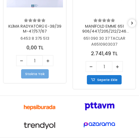
KLİMA RADYATÖRÜ E-38/39
MANİFOLD EMME 651
M-47/57/67
906/447/205/212/246
KELEBEKSİZ
6453 8 375 513
651 090 30 37 TACLAR
A6510903037
0,00 TL
2.741,49 TL
Stokta Yok
Sepete Ekle