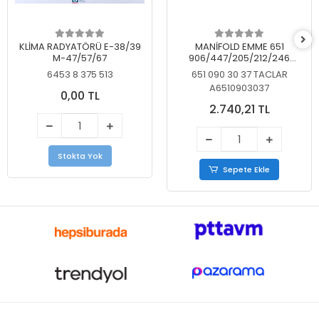
KLİMA RADYATÖRÜ E-38/39
MANİFOLD EMME 651
M-47/57/67
906/447/205/212/246
KELEBEKSİZ
6453 8 375 513
651 090 30 37 TACLAR
A6510903037
0,00 TL
2.740,21 TL
Stokta Yok
Sepete Ekle