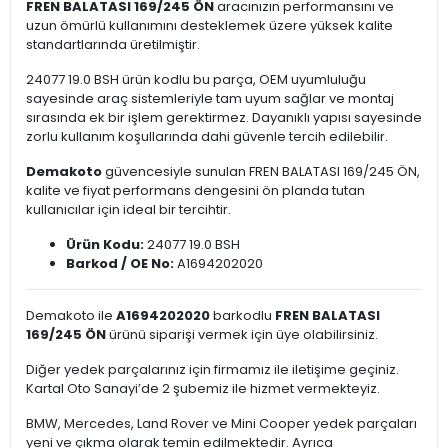
FREN BALATASI 169/245 ÖN
aracınızın performansını ve
uzun ömürlü kullanımını desteklemek üzere yüksek kalite
standartlarında üretilmiştir.
24077 19.0 BSH ürün kodlu bu parça, OEM uyumluluğu
sayesinde araç sistemleriyle tam uyum sağlar ve montaj
sırasında ek bir işlem gerektirmez. Dayanıklı yapısı sayesinde
zorlu kullanım koşullarında dahi güvenle tercih edilebilir.
Demakoto
güvencesiyle sunulan FREN BALATASI 169/245 ÖN,
kalite ve fiyat performans dengesini ön planda tutan
kullanıcılar için ideal bir tercihtir.
Ürün Kodu:
24077 19.0 BSH
Barkod / OE No:
A1694202020
Demakoto ile
A1694202020
barkodlu
FREN BALATASI
169/245 ÖN
ürünü siparişi vermek için üye olabilirsiniz.
Diğer yedek parçalarınız için firmamız ile iletişime geçiniz.
Kartal Oto Sanayi’de 2 şubemiz ile hizmet vermekteyiz.
BMW, Mercedes, Land Rover ve Mini Cooper yedek parçaları
yeni ve çıkma olarak temin edilmektedir. Ayrıca