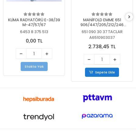
KLİMA RADYATÖRÜ E-38/39
MANİFOLD EMME 651
M-47/57/67
906/447/205/212/246
KELEBEKSİZ
6453 8 375 513
651 090 30 37 TACLAR
A6510903037
0,00 TL
2.738,45 TL
Stokta Yok
Sepete Ekle