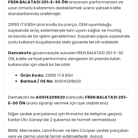
FREN BALATASI 201-E-30 ÖN
aracınızın performansını ve
uzun ömürlü kullanımını desteklemek üzere yüksek kalite
standartlarında üretilmiştir.
21055 17.9 BSH ürün kodlu bu parça, OEM uyumluluğu
sayesinde araç sistemleriyle tam uyum sağlar ve montaj
sırasında ek bir işlem gerektirmez. Dayanıklı yapısı sayesinde
zorlu kullanım koşullarında dahi güvenle tercih edilebilir.
Demakoto
güvencesiyle sunulan FREN BALATASI 201-E-30
ÖN, kalite ve fiyat performans dengesini ön planda tutan
kullanıcılar için ideal bir tercihtir.
Ürün Kodu:
21055 17.9 BSH
Barkod / OE No:
A0014209620
Demakoto ile
A0014209620
barkodlu
FREN BALATASI 201-
E-30 ÖN
ürünü siparişi vermek için üye olabilirsiniz.
Diğer yedek parçalarınız için firmamız ile iletişime geçiniz.
Kartal Oto Sanayi’de 2 şubemiz ile hizmet vermekteyiz.
BMW, Mercedes, Land Rover ve Mini Cooper yedek parçaları
yeni ve çıkma olarak temin edilmektedir. Ayrıca