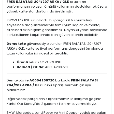
FREN BALATASI 204/207 ARKA / GLK
aracınızın
performansını ve uzun ömürlü kullanımını desteklemek üzere
yüksek kalite standartlarında üretilmiştir.
24253 17.9 BSH ürün kodlu bu parça, OEM uyumluluğu
sayesinde araç sistemleriyle tam uyum sağlar ve montaj
sırasında ek bir işlem gerektirmez. Dayanıklı yapısı sayesinde
zorlu kullanım koşullarında dahi güvenle tercih edilebilir.
Demakoto
güvencesiyle sunulan FREN BALATASI 204/207
ARKA / GLK, kalite ve fiyat performans dengesini ön planda
tutan kullanıcılar için ideal bir tercihtir.
Ürün Kodu:
24253 17.9 BSH
Barkod / OE No:
A0054200720
Demakoto ile
A0054200720
barkodlu
FREN BALATASI
204/207 ARKA / GLK
ürünü siparişi vermek için üye
olabilirsiniz.
Diğer yedek parçalarınız için firmamız ile iletişime geçiniz.
Kartal Oto Sanayi’de 2 şubemiz ile hizmet vermekteyiz.
BMW, Mercedes, Land Rover ve Mini Cooper yedek parçaları