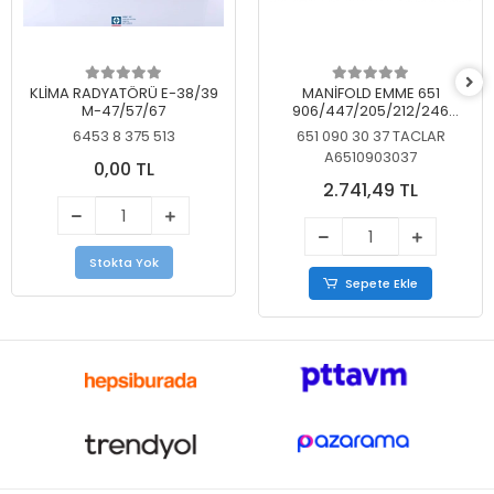
KLİMA RADYATÖRÜ E-38/39
MANİFOLD EMME 651
M-47/57/67
906/447/205/212/246
KELEBEKSİZ
6453 8 375 513
651 090 30 37 TACLAR
A6510903037
0,00 TL
2.741,49 TL
Stokta Yok
Sepete Ekle