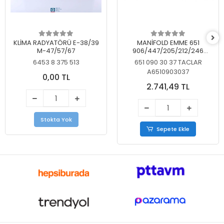
KLİMA RADYATÖRÜ E-38/39
MANİFOLD EMME 651
M-47/57/67
906/447/205/212/246
KELEBEKSİZ
6453 8 375 513
651 090 30 37 TACLAR
A6510903037
0,00 TL
2.741,49 TL
Stokta Yok
Sepete Ekle