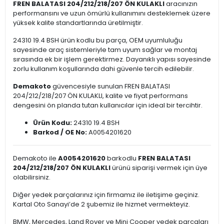
FREN BALATASI 204/212/218/207 ÖN KULAKLI
aracınızın
performansını ve uzun ömürlü kullanımını desteklemek üzere
yüksek kalite standartlarında üretilmiştir.
24310 19.4 BSH ürün kodlu bu parça, OEM uyumluluğu
sayesinde araç sistemleriyle tam uyum sağlar ve montaj
sırasında ek bir işlem gerektirmez. Dayanıklı yapısı sayesinde
zorlu kullanım koşullarında dahi güvenle tercih edilebilir.
Demakoto
güvencesiyle sunulan FREN BALATASI
204/212/218/207 ÖN KULAKLI, kalite ve fiyat performans
dengesini ön planda tutan kullanıcılar için ideal bir tercihtir.
Ürün Kodu:
24310 19.4 BSH
Barkod / OE No:
A0054201620
Demakoto ile
A0054201620
barkodlu
FREN BALATASI
204/212/218/207 ÖN KULAKLI
ürünü siparişi vermek için üye
olabilirsiniz.
Diğer yedek parçalarınız için firmamız ile iletişime geçiniz.
Kartal Oto Sanayi’de 2 şubemiz ile hizmet vermekteyiz.
BMW, Mercedes, Land Rover ve Mini Cooper yedek parçaları