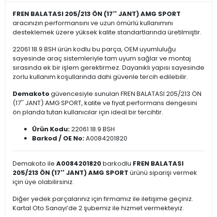
FREN BALATASI 205/213 ÖN (17'' JANT) AMG SPORT
aracınızın performansını ve uzun ömürlü kullanımını
desteklemek üzere yüksek kalite standartlarında üretilmiştir.
22061 18.9 BSH ürün kodlu bu parça, OEM uyumluluğu
sayesinde araç sistemleriyle tam uyum sağlar ve montaj
sırasında ek bir işlem gerektirmez. Dayanıklı yapısı sayesinde
zorlu kullanım koşullarında dahi güvenle tercih edilebilir.
Demakoto
güvencesiyle sunulan FREN BALATASI 205/213 ÖN
(17'' JANT) AMG SPORT, kalite ve fiyat performans dengesini
ön planda tutan kullanıcılar için ideal bir tercihtir.
Ürün Kodu:
22061 18.9 BSH
Barkod / OE No:
A0084201820
Demakoto ile
A0084201820
barkodlu
FREN BALATASI
205/213 ÖN (17'' JANT) AMG SPORT
ürünü siparişi vermek
için üye olabilirsiniz.
Diğer yedek parçalarınız için firmamız ile iletişime geçiniz.
Kartal Oto Sanayi’de 2 şubemiz ile hizmet vermekteyiz.