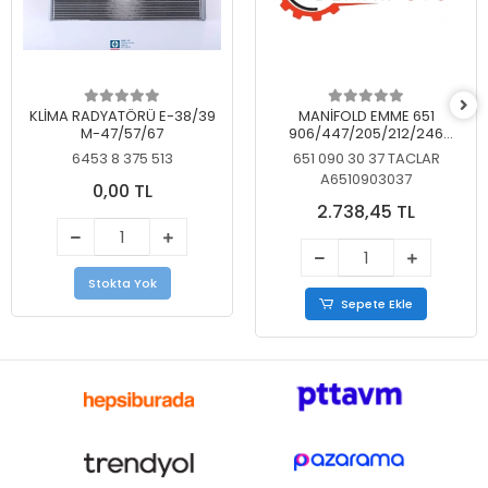
KLİMA RADYATÖRÜ E-38/39
MANİFOLD EMME 651
M-47/57/67
906/447/205/212/246
KELEBEKSİZ
6453 8 375 513
651 090 30 37 TACLAR
A6510903037
0,00 TL
2.738,45 TL
Stokta Yok
Sepete Ekle