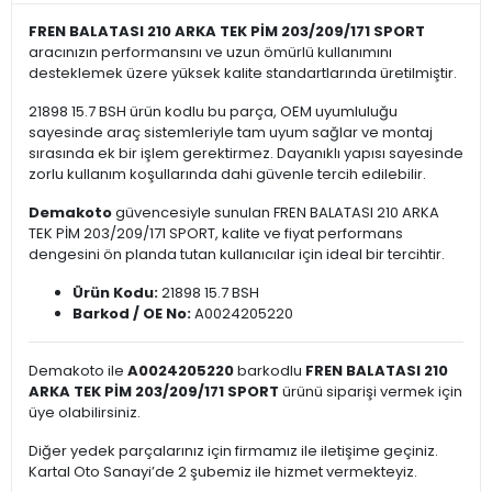
FREN BALATASI 210 ARKA TEK PİM 203/209/171 SPORT
aracınızın performansını ve uzun ömürlü kullanımını
desteklemek üzere yüksek kalite standartlarında üretilmiştir.
21898 15.7 BSH ürün kodlu bu parça, OEM uyumluluğu
sayesinde araç sistemleriyle tam uyum sağlar ve montaj
sırasında ek bir işlem gerektirmez. Dayanıklı yapısı sayesinde
zorlu kullanım koşullarında dahi güvenle tercih edilebilir.
Demakoto
güvencesiyle sunulan FREN BALATASI 210 ARKA
TEK PİM 203/209/171 SPORT, kalite ve fiyat performans
dengesini ön planda tutan kullanıcılar için ideal bir tercihtir.
Ürün Kodu:
21898 15.7 BSH
Barkod / OE No:
A0024205220
Demakoto ile
A0024205220
barkodlu
FREN BALATASI 210
ARKA TEK PİM 203/209/171 SPORT
ürünü siparişi vermek için
üye olabilirsiniz.
Diğer yedek parçalarınız için firmamız ile iletişime geçiniz.
Kartal Oto Sanayi’de 2 şubemiz ile hizmet vermekteyiz.