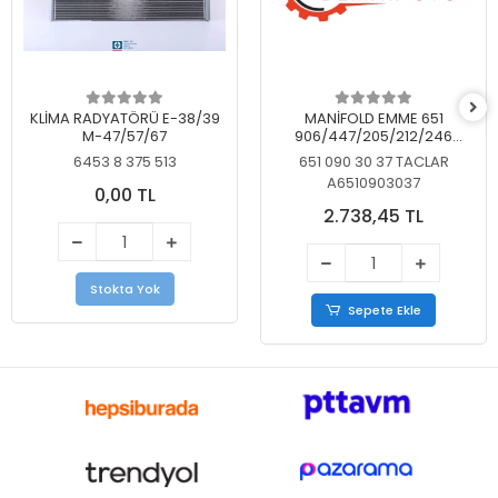
KLİMA RADYATÖRÜ E-38/39
MANİFOLD EMME 651
M-47/57/67
906/447/205/212/246
KELEBEKSİZ
6453 8 375 513
651 090 30 37 TACLAR
A6510903037
0,00 TL
2.738,45 TL
Stokta Yok
Sepete Ekle