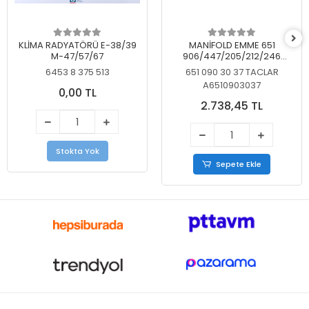
KLİMA RADYATÖRÜ E-38/39
MANİFOLD EMME 651
M-47/57/67
906/447/205/212/246
KELEBEKSİZ
6453 8 375 513
651 090 30 37 TACLAR
A6510903037
0,00 TL
2.738,45 TL
Stokta Yok
Sepete Ekle