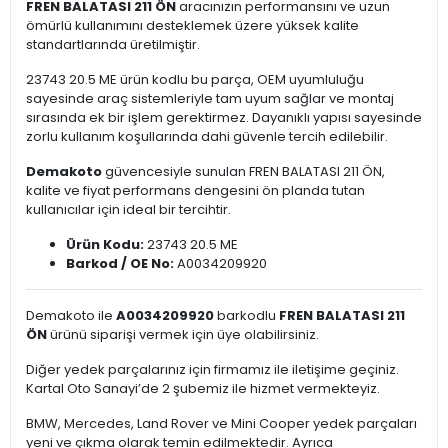
FREN BALATASI 211 ÖN
aracınızın performansını ve uzun
ömürlü kullanımını desteklemek üzere yüksek kalite
standartlarında üretilmiştir.
23743 20.5 ME ürün kodlu bu parça, OEM uyumluluğu
sayesinde araç sistemleriyle tam uyum sağlar ve montaj
sırasında ek bir işlem gerektirmez. Dayanıklı yapısı sayesinde
zorlu kullanım koşullarında dahi güvenle tercih edilebilir.
Demakoto
güvencesiyle sunulan FREN BALATASI 211 ÖN,
kalite ve fiyat performans dengesini ön planda tutan
kullanıcılar için ideal bir tercihtir.
Ürün Kodu:
23743 20.5 ME
Barkod / OE No:
A0034209920
Demakoto ile
A0034209920
barkodlu
FREN BALATASI 211
ÖN
ürünü siparişi vermek için üye olabilirsiniz.
Diğer yedek parçalarınız için firmamız ile iletişime geçiniz.
Kartal Oto Sanayi’de 2 şubemiz ile hizmet vermekteyiz.
BMW, Mercedes, Land Rover ve Mini Cooper yedek parçaları
yeni ve çıkma olarak temin edilmektedir. Ayrıca