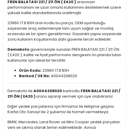
FREN BALATASI 221 / 211 ÖN ( E420 )
aracınızın
performansını ve uzun ömürlü kullanımını desteklemek üzere
yüksek kalite standartlarında üretilmiştir.
23960 17.8 BSH ürün kodlu bu parça, OEM uyumluluğu
sayesinde araç sistemleriyle tam uyum sağlar ve montaj
sırasında ek bir işlem gerektirmez. Dayanıklı yapısı sayesinde
zorlu kullanım koşullarında dahi güvenle tercih edilebilir.
Demakoto
güvencesiyle sunulan FREN BALATASI 221 / 211 ÖN
( E420 ), kalite ve fiyat performans dengesini ön planda tutan
kullanıcılar için ideal bir tercihtir.
Ürün Kodu:
23960 17.8 BSH
Barkod / OE No:
A0044208020
Demakoto ile
A0044208020
barkodlu
FREN BALATASI 221 /
211 ÖN ( E420 )
ürünü siparişi vermek için üye olabilirsiniz.
Diğer yedek parçalarınız için firmamız ile iletişime geçiniz.
Kartal Oto Sanayi’de 2 şubemiz ile hizmet vermekteyiz.
BMW, Mercedes, Land Rover ve Mini Cooper yedek parçaları
yeni ve çıkma olarak temin edilmektedir. Ayrıca