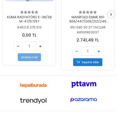
KLİMA RADYATÖRÜ E-38/39
MANİFOLD EMME 651
M-47/57/67
906/447/205/212/246
KELEBEKSİZ
6453 8 375 513
651 090 30 37 TACLAR
A6510903037
0,00 TL
2.741,49 TL
Stokta Yok
Sepete Ekle