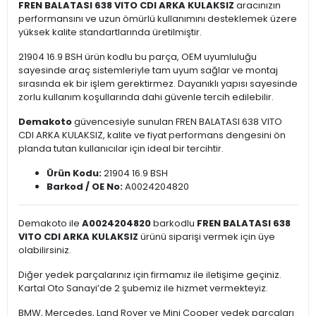
FREN BALATASI 638 VITO CDI ARKA KULAKSIZ
aracınızın
performansını ve uzun ömürlü kullanımını desteklemek üzere
yüksek kalite standartlarında üretilmiştir.
21904 16.9 BSH ürün kodlu bu parça, OEM uyumluluğu
sayesinde araç sistemleriyle tam uyum sağlar ve montaj
sırasında ek bir işlem gerektirmez. Dayanıklı yapısı sayesinde
zorlu kullanım koşullarında dahi güvenle tercih edilebilir.
Demakoto
güvencesiyle sunulan FREN BALATASI 638 VITO
CDI ARKA KULAKSIZ, kalite ve fiyat performans dengesini ön
planda tutan kullanıcılar için ideal bir tercihtir.
Ürün Kodu:
21904 16.9 BSH
Barkod / OE No:
A0024204820
Demakoto ile
A0024204820
barkodlu
FREN BALATASI 638
VITO CDI ARKA KULAKSIZ
ürünü siparişi vermek için üye
olabilirsiniz.
Diğer yedek parçalarınız için firmamız ile iletişime geçiniz.
Kartal Oto Sanayi’de 2 şubemiz ile hizmet vermekteyiz.
BMW, Mercedes, Land Rover ve Mini Cooper yedek parçaları