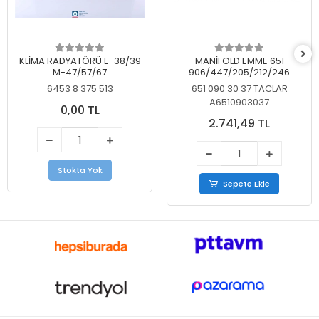
KLİMA RADYATÖRÜ E-38/39
MANİFOLD EMME 651
M-47/57/67
906/447/205/212/246
KELEBEKSİZ
6453 8 375 513
651 090 30 37 TACLAR
A6510903037
0,00 TL
2.741,49 TL
Stokta Yok
Sepete Ekle