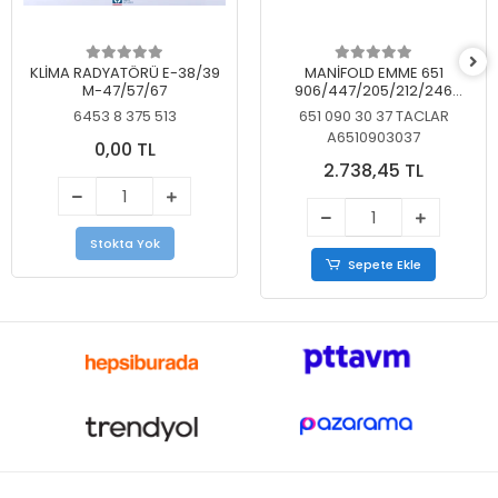
KLİMA RADYATÖRÜ E-38/39
MANİFOLD EMME 651
M-47/57/67
906/447/205/212/246
KELEBEKSİZ
6453 8 375 513
651 090 30 37 TACLAR
A6510903037
0,00 TL
2.738,45 TL
Stokta Yok
Sepete Ekle