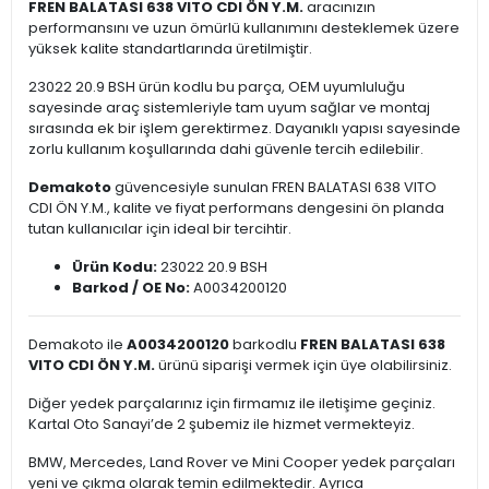
FREN BALATASI 638 VITO CDI ÖN Y.M.
aracınızın
performansını ve uzun ömürlü kullanımını desteklemek üzere
yüksek kalite standartlarında üretilmiştir.
23022 20.9 BSH ürün kodlu bu parça, OEM uyumluluğu
sayesinde araç sistemleriyle tam uyum sağlar ve montaj
sırasında ek bir işlem gerektirmez. Dayanıklı yapısı sayesinde
zorlu kullanım koşullarında dahi güvenle tercih edilebilir.
Demakoto
güvencesiyle sunulan FREN BALATASI 638 VITO
CDI ÖN Y.M., kalite ve fiyat performans dengesini ön planda
tutan kullanıcılar için ideal bir tercihtir.
Ürün Kodu:
23022 20.9 BSH
Barkod / OE No:
A0034200120
Demakoto ile
A0034200120
barkodlu
FREN BALATASI 638
VITO CDI ÖN Y.M.
ürünü siparişi vermek için üye olabilirsiniz.
Diğer yedek parçalarınız için firmamız ile iletişime geçiniz.
Kartal Oto Sanayi’de 2 şubemiz ile hizmet vermekteyiz.
BMW, Mercedes, Land Rover ve Mini Cooper yedek parçaları
yeni ve çıkma olarak temin edilmektedir. Ayrıca