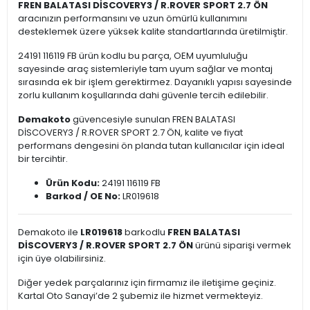
FREN BALATASI DİSCOVERY3 / R.ROVER SPORT 2.7 ÖN
aracınızın performansını ve uzun ömürlü kullanımını
desteklemek üzere yüksek kalite standartlarında üretilmiştir.
24191 116119 FB ürün kodlu bu parça, OEM uyumluluğu
sayesinde araç sistemleriyle tam uyum sağlar ve montaj
sırasında ek bir işlem gerektirmez. Dayanıklı yapısı sayesinde
zorlu kullanım koşullarında dahi güvenle tercih edilebilir.
Demakoto
güvencesiyle sunulan FREN BALATASI
DİSCOVERY3 / R.ROVER SPORT 2.7 ÖN, kalite ve fiyat
performans dengesini ön planda tutan kullanıcılar için ideal
bir tercihtir.
Ürün Kodu:
24191 116119 FB
Barkod / OE No:
LR019618
Demakoto ile
LR019618
barkodlu
FREN BALATASI
DİSCOVERY3 / R.ROVER SPORT 2.7 ÖN
ürünü siparişi vermek
için üye olabilirsiniz.
Diğer yedek parçalarınız için firmamız ile iletişime geçiniz.
Kartal Oto Sanayi’de 2 şubemiz ile hizmet vermekteyiz.