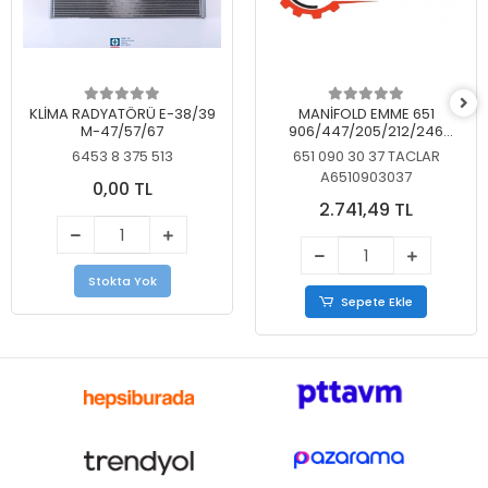
KLİMA RADYATÖRÜ E-38/39
MANİFOLD EMME 651
M-47/57/67
906/447/205/212/246
KELEBEKSİZ
6453 8 375 513
651 090 30 37 TACLAR
A6510903037
0,00 TL
2.741,49 TL
Stokta Yok
Sepete Ekle