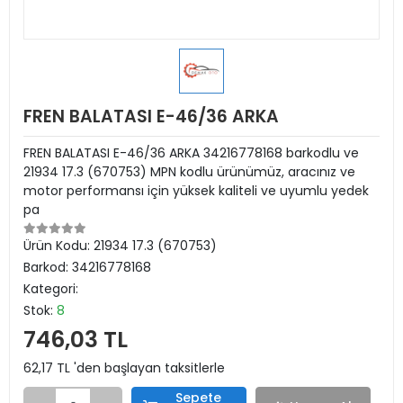
FREN BALATASI E-46/36 ARKA
FREN BALATASI E-46/36 ARKA 34216778168 barkodlu ve
21934 17.3 (670753) MPN kodlu ürünümüz, aracınız ve
motor performansı için yüksek kaliteli ve uyumlu yedek
pa
Ürün Kodu:
21934 17.3 (670753)
Barkod:
34216778168
Kategori:
Stok:
8
746,03 TL
62,17 TL 'den başlayan taksitlerle
Sepete