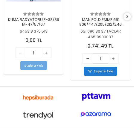
KLİMA RADYATÖRÜ E-38/39
MANİFOLD EMME 651
M-47/57/67
906/447/205/212/246
KELEBEKSİZ
6453 8 375 513
651 090 30 37 TACLAR
A6510903037
0,00 TL
2.741,49 TL
Stokta Yok
Sepete Ekle