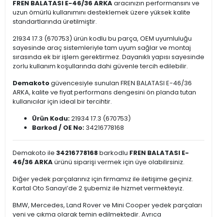
FREN BALATASI E-46/36 ARKA
aracınızın performansını ve
uzun ömürlü kullanımını desteklemek üzere yüksek kalite
standartlarında üretilmiştir.
21934 17.3 (670753) ürün kodlu bu parça, OEM uyumluluğu
sayesinde araç sistemleriyle tam uyum sağlar ve montaj
sırasında ek bir işlem gerektirmez. Dayanıklı yapısı sayesinde
zorlu kullanım koşullarında dahi güvenle tercih edilebilir.
Demakoto
güvencesiyle sunulan FREN BALATASI E-46/36
ARKA, kalite ve fiyat performans dengesini ön planda tutan
kullanıcılar için ideal bir tercihtir.
Ürün Kodu:
21934 17.3 (670753)
Barkod / OE No:
34216778168
Demakoto ile
34216778168
barkodlu
FREN BALATASI E-
46/36 ARKA
ürünü siparişi vermek için üye olabilirsiniz.
Diğer yedek parçalarınız için firmamız ile iletişime geçiniz.
Kartal Oto Sanayi’de 2 şubemiz ile hizmet vermekteyiz.
BMW, Mercedes, Land Rover ve Mini Cooper yedek parçaları
yeni ve çıkma olarak temin edilmektedir. Ayrıca