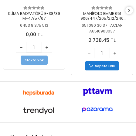
KLİMA RADYATÖRÜ E-38/39
MANİFOLD EMME 651
M-47/57/67
906/447/205/212/246
KELEBEKSİZ
6453 8 375 513
651 090 30 37 TACLAR
A6510903037
0,00 TL
2.738,45 TL
Stokta Yok
Sepete Ekle