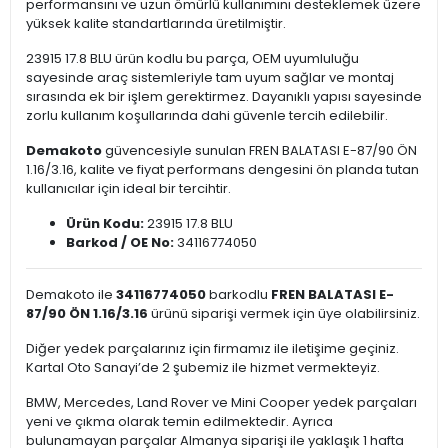
performansını ve uzun ömürlü kullanımını desteklemek üzere
yüksek kalite standartlarında üretilmiştir.
23915 17.8 BLU ürün kodlu bu parça, OEM uyumluluğu
sayesinde araç sistemleriyle tam uyum sağlar ve montaj
sırasında ek bir işlem gerektirmez. Dayanıklı yapısı sayesinde
zorlu kullanım koşullarında dahi güvenle tercih edilebilir.
Demakoto
güvencesiyle sunulan FREN BALATASI E-87/90 ÖN
1.16/3.16, kalite ve fiyat performans dengesini ön planda tutan
kullanıcılar için ideal bir tercihtir.
Ürün Kodu:
23915 17.8 BLU
Barkod / OE No:
34116774050
Demakoto ile
34116774050
barkodlu
FREN BALATASI E-
87/90 ÖN 1.16/3.16
ürünü siparişi vermek için üye olabilirsiniz.
Diğer yedek parçalarınız için firmamız ile iletişime geçiniz.
Kartal Oto Sanayi’de 2 şubemiz ile hizmet vermekteyiz.
BMW, Mercedes, Land Rover ve Mini Cooper yedek parçaları
yeni ve çıkma olarak temin edilmektedir. Ayrıca
bulunamayan parçalar Almanya siparişi ile yaklaşık 1 hafta