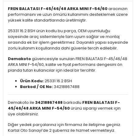
FREN BALATASI F-45/46/48 ARKA MINI F-54/60
aracınızın
performansını ve uzun ömürlü kullanımını desteklemek üzere
yüksek kalite standartlarında üretilmiştir.
25331 16.2 BSH ürün kodlu bu parça, OEM uyumluluğu
sayesinde araç sistemleriyle tam uyum sağlar ve montaj
sırasında ek bir işlem gerektirmez. Dayanıklı yapısı sayesinde
zorlu kullanım koşullarında dahi güvenle tercih edilebilir.
Demakoto
güvencesiyle sunulan FREN BALATASI F-45/46/48
ARKA MINI F-54/60, kalite ve fiyat performans dengesini ön
planda tutan kullanıcılar için ideal bir tercihtir.
Ürün Kodu:
25331 16.2 BSH
Barkod / OE No:
34218867488
Demakoto ile
34218867488
barkodlu
FREN BALATASI F-
45/46/48 ARKA MINI F-54/60
ürünü siparişi vermek için
üye olabilirsiniz.
Diğer yedek parçalarınız için firmamız ile iletişime geçiniz.
Kartal Oto Sanayi’de 2 şubemiz ile hizmet vermekteyiz.