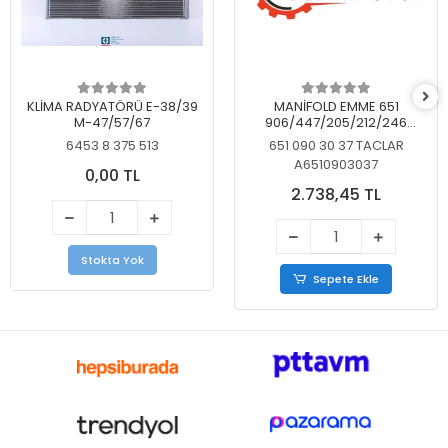
KLİMA RADYATÖRÜ E-38/39
MANİFOLD EMME 651
M-47/57/67
906/447/205/212/246
KELEBEKSİZ
6453 8 375 513
651 090 30 37 TACLAR
A6510903037
0,00 TL
2.738,45 TL
Stokta Yok
Sepete Ekle