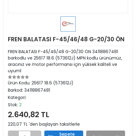
FREN BALATASI F-45/46/48 G-20/30 ÖN
FREN BALATASI F-45/46/48 G-20/30 ÖN 34118867481
barkodlu ve 25617 18.6 (573612J) MPN kodlu ürünümüz,
aracınız ve motor performansı için yüksek kaliteli ve
uyuml
Ürün Kodu:
25617 18.6 (573612J)
Barkod:
34118867481
Kategori:
Stok:
2
2.640,82 TL
220,07 TL 'den başlayan taksitlerle
Sepete