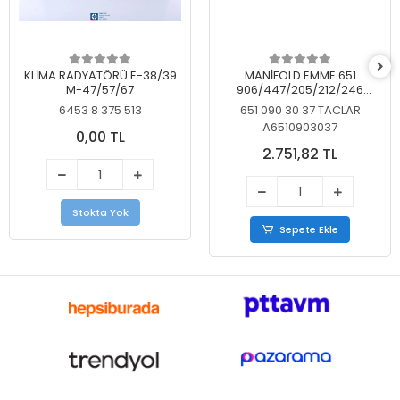
KLİMA RADYATÖRÜ E-38/39
MANİFOLD EMME 651
M-47/57/67
906/447/205/212/246
KELEBEKSİZ
6453 8 375 513
651 090 30 37 TACLAR
A6510903037
0,00 TL
2.751,82 TL
Stokta Yok
Sepete Ekle