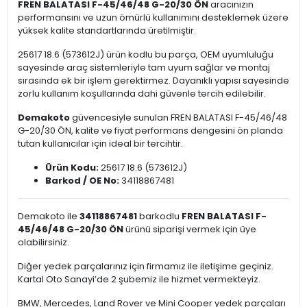
FREN BALATASI F-45/46/48 G-20/30 ÖN
aracınızın
performansını ve uzun ömürlü kullanımını desteklemek üzere
yüksek kalite standartlarında üretilmiştir.
25617 18.6 (573612J) ürün kodlu bu parça, OEM uyumluluğu
sayesinde araç sistemleriyle tam uyum sağlar ve montaj
sırasında ek bir işlem gerektirmez. Dayanıklı yapısı sayesinde
zorlu kullanım koşullarında dahi güvenle tercih edilebilir.
Demakoto
güvencesiyle sunulan FREN BALATASI F-45/46/48
G-20/30 ÖN, kalite ve fiyat performans dengesini ön planda
tutan kullanıcılar için ideal bir tercihtir.
Ürün Kodu:
25617 18.6 (573612J)
Barkod / OE No:
34118867481
Demakoto ile
34118867481
barkodlu
FREN BALATASI F-
45/46/48 G-20/30 ÖN
ürünü siparişi vermek için üye
olabilirsiniz.
Diğer yedek parçalarınız için firmamız ile iletişime geçiniz.
Kartal Oto Sanayi’de 2 şubemiz ile hizmet vermekteyiz.
BMW, Mercedes, Land Rover ve Mini Cooper yedek parçaları