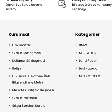
Güvenli Alışveriş
Geniş Ürün Yelpazesi
Güvenli ve kolay ödeme
Binlerce ürün ve kampan
sistemi
seçeneği
Kurumsal
Kategoriler
Hakkımızda
BMW
Gizlilik Sözleşmesi
MERCEDES
Kullanıcı Sözleşmesi
Land Rover
İletişim
test kategori
ETK Ticari Elektronik İleti
MINI COOPER
Bilgilendirme Metni
Mesafeli Satış Sözleşmesi
Gizlilik Politikası
Sıkça Sorulan Sorular