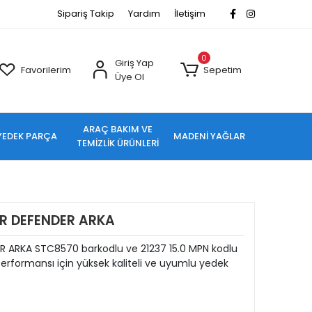
Sipariş Takip
Yardım
İletişim
0
Giriş Yap
Favorilerim
Sepetim
Üye Ol
ARAÇ BAKIM VE
YEDEK PARÇA
MADENİ YAĞLAR
TEMİZLİK ÜRÜNLERİ
ER DEFENDER ARKA
R ARKA STC8570 barkodlu ve 21237 15.0 MPN kodlu
rformansı için yüksek kaliteli ve uyumlu yedek