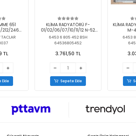
MME 651
KLİMA RADYATÖRÜ F-
KLİMA RAD
/212/246
01/02/06/07/10/11/12 N-52
M-4
SİZ
N/N-53/57/63
7 TACLAR
6453 6 805 452 BSH
6453 8
3037
64536805452
645
9 TL
3.761,50 TL
3.0
 Ekle
Sepete Ekle
S