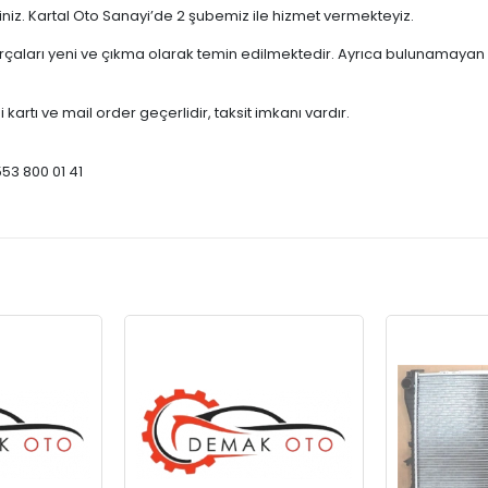
çiniz. Kartal Oto Sanayi’de 2 şubemiz ile hizmet vermekteyiz.
ları yeni ve çıkma olarak temin edilmektedir. Ayrıca bulunamayan par
 kartı ve mail order geçerlidir, taksit imkanı vardır.
553 800 01 41