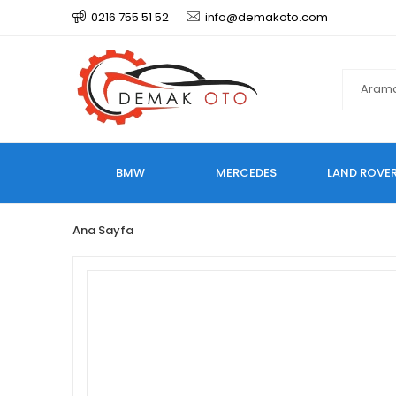
0216 755 51 52
info@demakoto.com
BMW
MERCEDES
LAND ROVE
Ana Sayfa