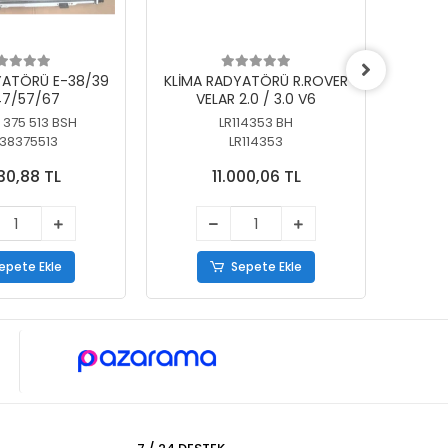
YATÖRÜ E-38/39
KLİMA RADYATÖRÜ R.ROVER
KLİ
7/57/67
VELAR 2.0 / 3.0 V6
55/56
 375 513 BSH
LR114353 BH
64
38375513
LR114353
30,88 TL
11.000,06 TL
epete Ekle
Sepete Ekle