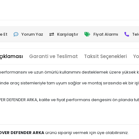
e Et
Yorum Yaz
Karşılaştır
Fiyat Alarmı
Tel
çıklaması
Garanti ve Teslimat
Taksit Seçenekleri
Yo
performansını ve uzun ömürlü kullanımını desteklemek üzere yüksek kali
nde araç sistemleriyle tam uyum sağlar ve montaj sırasında ek bir iş
DEFENDER ARKA, kalite ve fiyat performans dengesini ön planda tutan ku
ROVER DEFENDER ARKA
ürünü siparişi vermek için üye olabilirsiniz.