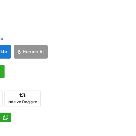
le
Ekle
Hemen Al
R
İade ve Değişim