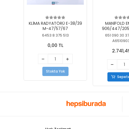
KLİMA RADYATÖRÜ E-38/39
MANİFOLD E
M-47/57/67
906/447/205
KELEBEK
6453 8 375 513
651 090 30 3
A651090
0,00 TL
2.741,4
Stokta Yok
Sepete