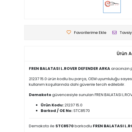
Favorilerime Ekle
Tavsiy
Ürün A
FREN BALATASI L.ROVER DEFENDER ARKA
aracınızın 
21237 15.0 ürün kodlu bu parça, OEM uyumluluğu sayesi
kullanım koşullarında dahi güvenle tercih edilebilir.
Demakoto
güvencesiyle sunulan FREN BALATASI L.ROVER 
Ürün Kodu:
21237 15.0
Barkod / OE No:
STC8570
Demakoto ile
STC8570
barkodlu
FREN BALATASI L.