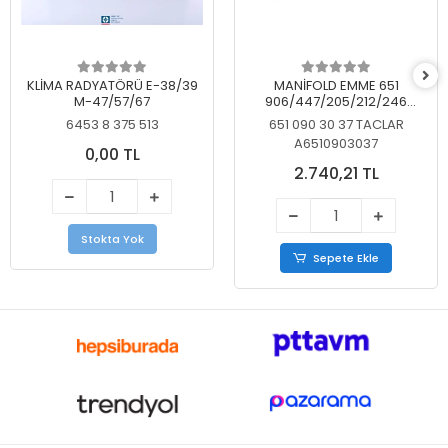
KLİMA RADYATÖRÜ E-38/39
MANİFOLD EMME 651
M-47/57/67
906/447/205/212/246
KELEBEKSİZ
6453 8 375 513
651 090 30 37 TACLAR
A6510903037
0,00 TL
2.740,21 TL
Stokta Yok
Sepete Ekle