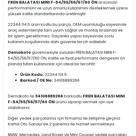
FREN BALATASI MINI F-54/55/56/57/60 ÖN
aracınızın
performansını ve uzun ömürlü kullanımını desteklemek üzere
yüksek kalite standartlarında üretilmiştir.
22344 114.5 ürün kodlu bu parça, OEM uyumluluğu sayesinde
araç sistemleriyle tam uyum sağlar ve montaj sırasında ek
bir işlem gerektirmez. Dayanıklı yapısı sayesinde zorlu
kullanım koşullarında dahi güvenle tercih edilebilir.
Demakoto
güvencesiyle sunulan FREN BALATASI MINI F-
54/55/56/57/60 ÖN, kalite ve fiyat performans dengesini ön
planda tutan kullanıcılar için ideal bir tercihtir.
Ürün Kodu:
22344 114.5
Barkod / OE No:
34106889266
Demakoto ile
34106889266
barkodlu
FREN BALATASI MINI
F-54/55/56/57/60 ÖN
ürünü siparişi vermek için üye
olabilirsiniz.
Diğer yedek parçalarınız için firmamız ile iletişime geçiniz.
Kartal Oto Sanayi’de 2 şubemiz ile hizmet vermekteyiz.
BMW, Mercedes, Land Rover ve Mini Cooper yedek parçaları