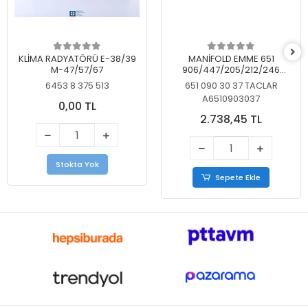
KLİMA RADYATÖRÜ E-38/39
MANİFOLD EMME 651
M-47/57/67
906/447/205/212/246
KELEBEKSİZ
6453 8 375 513
651 090 30 37 TACLAR
A6510903037
0,00 TL
2.738,45 TL
Stokta Yok
Sepete Ekle