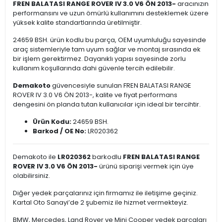
FREN BALATASI RANGE ROVER IV 3.0 V6 ÖN 2013-
aracınızın
performansını ve uzun ömürlü kullanımını desteklemek üzere
yüksek kalite standartlarında üretilmiştir.
24659 BSH. ürün kodlu bu parça, OEM uyumluluğu sayesinde
araç sistemleriyle tam uyum sağlar ve montaj sırasında ek
bir işlem gerektirmez. Dayanıklı yapısı sayesinde zorlu
kullanım koşullarında dahi güvenle tercih edilebilir.
Demakoto
güvencesiyle sunulan FREN BALATASI RANGE
ROVER IV 3.0 V6 ÖN 2013-, kalite ve fiyat performans
dengesini ön planda tutan kullanıcılar için ideal bir tercihtir.
Ürün Kodu:
24659 BSH.
Barkod / OE No:
LR020362
Demakoto ile
LR020362
barkodlu
FREN BALATASI RANGE
ROVER IV 3.0 V6 ÖN 2013-
ürünü siparişi vermek için üye
olabilirsiniz.
Diğer yedek parçalarınız için firmamız ile iletişime geçiniz.
Kartal Oto Sanayi’de 2 şubemiz ile hizmet vermekteyiz.
BMW, Mercedes, Land Rover ve Mini Cooper yedek parçaları