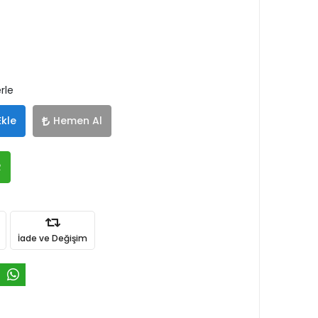
rle
Ekle
Hemen Al
R
İade ve Değişim