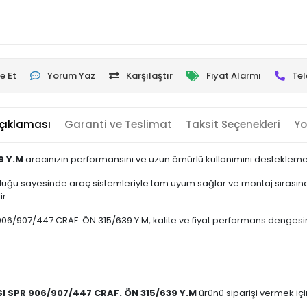
e Et
Yorum Yaz
Karşılaştır
Fiyat Alarmı
Tel
çıklaması
Garanti ve Teslimat
Taksit Seçenekleri
Yo
9 Y.M
aracınızın performansını ve uzun ömürlü kullanımını desteklemek 
uğu sayesinde araç sistemleriyle tam uyum sağlar ve montaj sırasında
r.
907/447 CRAF. ÖN 315/639 Y.M, kalite ve fiyat performans dengesini ön 
I SPR 906/907/447 CRAF. ÖN 315/639 Y.M
ürünü siparişi vermek için