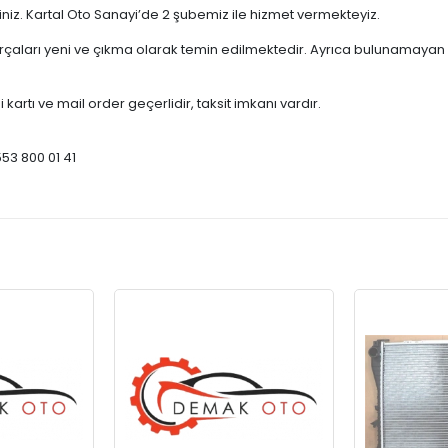
çiniz. Kartal Oto Sanayi’de 2 şubemiz ile hizmet vermekteyiz.
ları yeni ve çıkma olarak temin edilmektedir. Ayrıca bulunamayan par
 kartı ve mail order geçerlidir, taksit imkanı vardır.
553 800 01 41