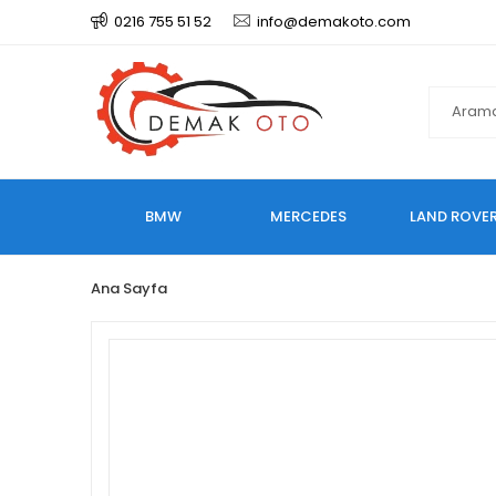
0216 755 51 52
info@demakoto.com
BMW
MERCEDES
LAND ROVE
Ana Sayfa