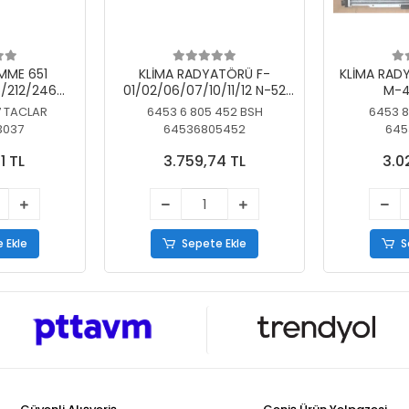
MME 651
KLİMA RADYATÖRÜ F-
KLİMA RAD
/212/246
01/02/06/07/10/11/12 N-52
M-4
SİZ
N/N-53/57/63
7 TACLAR
6453 6 805 452 BSH
6453 8
3037
64536805452
645
1 TL
3.759,74 TL
3.0
 Ekle
Sepete Ekle
S