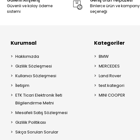
Güvenli Alışveriş
Geniş Ürün Yelpazesi
Güvenli ve kolay ödeme
Binlerce ürün ve kampan
sistemi
seçeneği
Kurumsal
Kategoriler
Hakkımızda
BMW
Gizlilik Sözleşmesi
MERCEDES
Kullanıcı Sözleşmesi
Land Rover
İletişim
test kategori
ETK Ticari Elektronik İleti
MINI COOPER
Bilgilendirme Metni
Mesafeli Satış Sözleşmesi
Gizlilik Politikası
Sıkça Sorulan Sorular