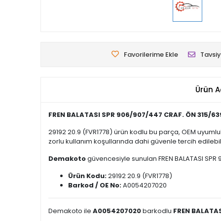
Favorilerime Ekle
Tavsiy
Ürün A
FREN BALATASI SPR 906/907/447 CRAF. ÖN 315/63
29192 20.9 (FVR1778) ürün kodlu bu parça, OEM uyumlul
zorlu kullanım koşullarında dahi güvenle tercih edilebili
Demakoto
güvencesiyle sunulan FREN BALATASI SPR 906/
Ürün Kodu:
29192 20.9 (FVR1778)
Barkod / OE No:
A0054207020
Demakoto ile
A0054207020
barkodlu
FREN BALATAS