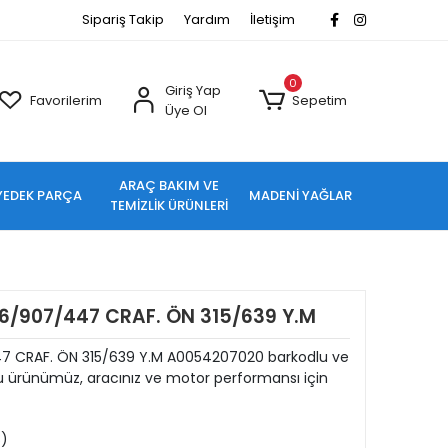
Sipariş Takip
Yardım
İletişim
0
Giriş Yap
Favorilerim
Sepetim
Üye Ol
ARAÇ BAKIM VE
YEDEK PARÇA
MADENİ YAĞLAR
TEMİZLİK ÜRÜNLERİ
6/907/447 CRAF. ÖN 315/639 Y.M
7 CRAF. ÖN 315/639 Y.M A0054207020 barkodlu ve
u ürünümüz, aracınız ve motor performansı için
8)