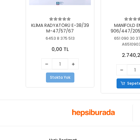
KLİMA RADYATÖRÜ E-38/39
MANİFOLD E
M-47/57/67
906/447/205
KELEBEK
6453 8 375 513
651 090 30 3
A651090
0,00 TL
2.740,2
Stokta Yok
Sepete