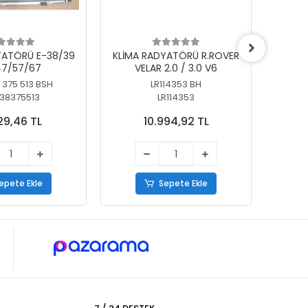
YATÖRÜ E-38/39
KLİMA RADYATÖRÜ R.ROVER
KLİ
7/57/67
VELAR 2.0 / 3.0 V6
55/56
 375 513 BSH
LR114353 BH
64
38375513
LR114353
29,46 TL
10.994,92 TL
epete Ekle
Sepete Ekle