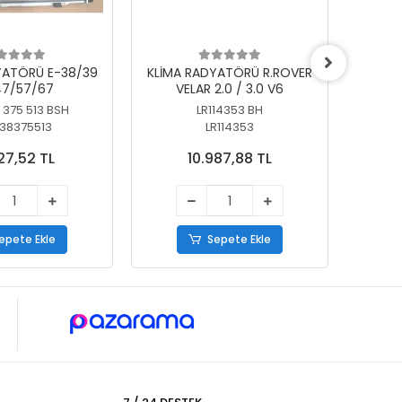
YATÖRÜ E-38/39
KLİMA RADYATÖRÜ R.ROVER
KLİ
7/57/67
VELAR 2.0 / 3.0 V6
55/56
 375 513 BSH
LR114353 BH
64
38375513
LR114353
27,52 TL
10.987,88 TL
epete Ekle
Sepete Ekle