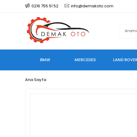
0216 755 51 52
info@demakoto.com
BMW
MERCEDES
LAND ROVE
Ana Sayfa