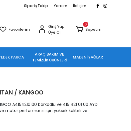
Sipariş Takip
Yardım
İletişim
0
Giriş Yap
Favorilerim
Sepetim
Üye Ol
ARAÇ BAKIM VE
YEDEK PARÇA
MADENİ YAĞLAR
TEMİZLİK ÜRÜNLERİ
CITAN / KANGOO
ANGOO A4154210100 barkodlu ve 415 421 01 00 AYD
e motor performansı için yüksek kaliteli ve