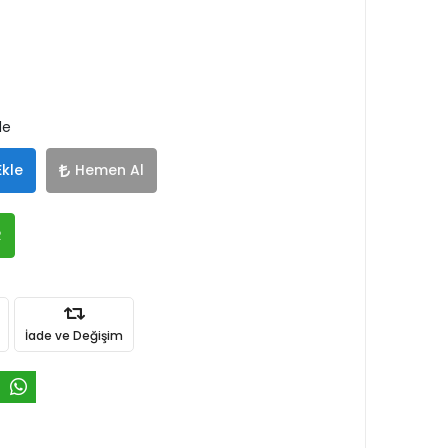
le
Ekle
Hemen Al
R
İade ve Değişim