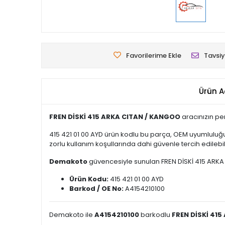
Favorilerime Ekle
Tavsiy
Ürün A
FREN DİSKİ 415 ARKA CITAN / KANGOO
aracınızın pe
415 421 01 00 AYD ürün kodlu bu parça, OEM uyumluluğu
zorlu kullanım koşullarında dahi güvenle tercih edilebili
Demakoto
güvencesiyle sunulan FREN DİSKİ 415 ARKA CI
Ürün Kodu:
415 421 01 00 AYD
Barkod / OE No:
A4154210100
Demakoto ile
A4154210100
barkodlu
FREN DİSKİ 41