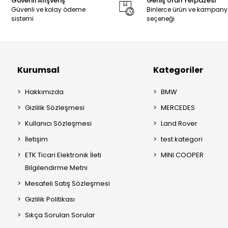
Güvenli Alışveriş
Geniş Ürün Yelpazesi
Güvenli ve kolay ödeme
Binlerce ürün ve kampan
sistemi
seçeneği
Kurumsal
Kategoriler
Hakkımızda
BMW
Gizlilik Sözleşmesi
MERCEDES
Kullanıcı Sözleşmesi
Land Rover
İletişim
test kategori
ETK Ticari Elektronik İleti
MINI COOPER
Bilgilendirme Metni
Mesafeli Satış Sözleşmesi
Gizlilik Politikası
Sıkça Sorulan Sorular