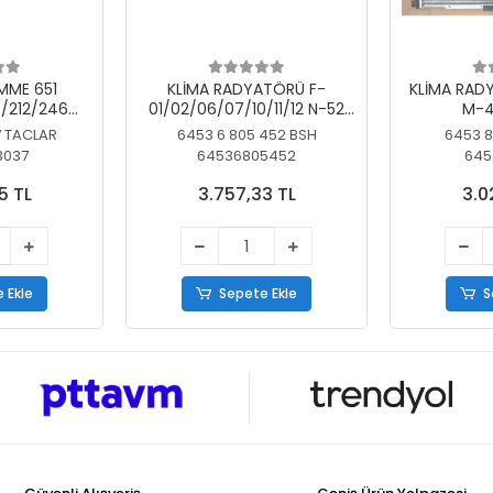
MME 651
KLİMA RADYATÖRÜ F-
KLİMA RAD
/212/246
01/02/06/07/10/11/12 N-52
M-4
SİZ
N/N-53/57/63
7 TACLAR
6453 6 805 452 BSH
6453 8
3037
64536805452
645
5 TL
3.757,33 TL
3.0
 Ekle
Sepete Ekle
S