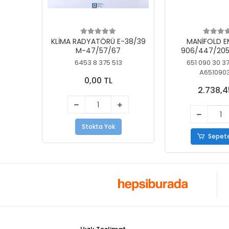
KLİMA RADYATÖRÜ E-38/39
MANİFOLD E
M-47/57/67
906/447/205
KELEBEK
6453 8 375 513
651 090 30 3
A651090
0,00 TL
2.738,4
Stokta Yok
Sepete