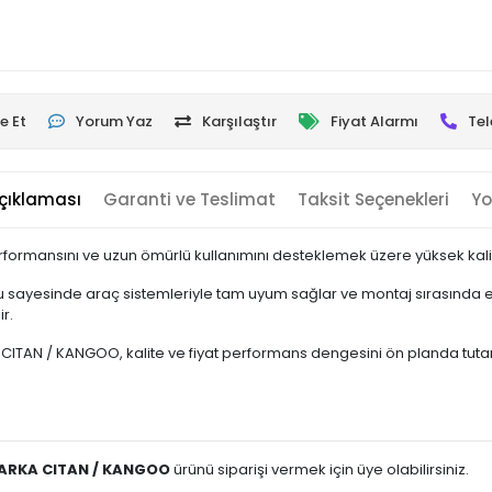
e Et
Yorum Yaz
Karşılaştır
Fiyat Alarmı
Tel
çıklaması
Garanti ve Teslimat
Taksit Seçenekleri
Yo
rformansını ve uzun ömürlü kullanımını desteklemek üzere yüksek kalite
 sayesinde araç sistemleriyle tam uyum sağlar ve montaj sırasında ek
r.
TAN / KANGOO, kalite ve fiyat performans dengesini ön planda tutan kull
5 ARKA CITAN / KANGOO
ürünü siparişi vermek için üye olabilirsiniz.