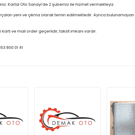
çiniz. Kartal Oto Sanayi’de 2 şubemiz ile hizmet vermekteyiz.
ları yeni ve çıkma olarak temin edilmektedir. Ayrıca bulunamayan par
 kartı ve mail order geçerlidir, taksit imkanı vardır.
553 800 01 41