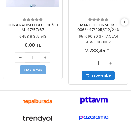
KLİMA RADYATÖRÜ E-38/39
MANİFOLD EMME 651
M-47/57/67
906/447/205/212/246
KELEBEKSİZ
6453 8 375 513
651 090 30 37 TACLAR
A6510903037
0,00 TL
2.738,45 TL
Stokta Yok
Sepete Ekle