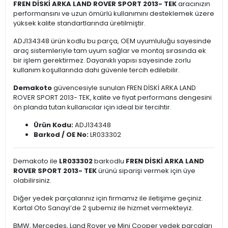
FREN DİSKİ ARKA LAND ROVER SPORT 2013- TEK
aracınızın
performansını ve uzun ömürlü kullanımını desteklemek üzere
yüksek kalite standartlarında üretilmiştir.
ADJ134348 ürün kodlu bu parça, OEM uyumluluğu sayesinde
araç sistemleriyle tam uyum sağlar ve montaj sırasında ek
bir işlem gerektirmez. Dayanıklı yapısı sayesinde zorlu
kullanım koşullarında dahi güvenle tercih edilebilir.
Demakoto
güvencesiyle sunulan FREN DİSKİ ARKA LAND
ROVER SPORT 2013- TEK, kalite ve fiyat performans dengesini
ön planda tutan kullanıcılar için ideal bir tercihtir.
Ürün Kodu:
ADJ134348
Barkod / OE No:
LR033302
Demakoto ile
LR033302
barkodlu
FREN DİSKİ ARKA LAND
ROVER SPORT 2013- TEK
ürünü siparişi vermek için üye
olabilirsiniz.
Diğer yedek parçalarınız için firmamız ile iletişime geçiniz.
Kartal Oto Sanayi’de 2 şubemiz ile hizmet vermekteyiz.
BMW, Mercedes, Land Rover ve Mini Cooper yedek parçaları