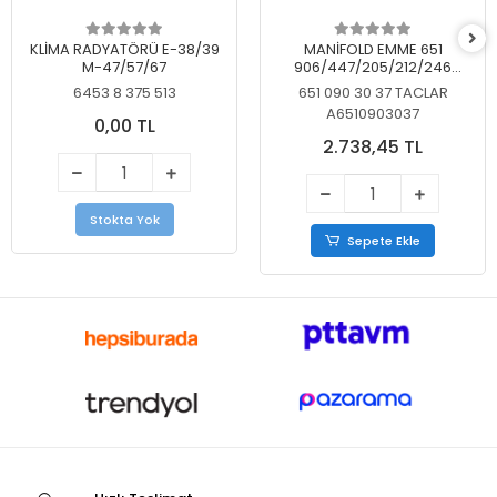
KLİMA RADYATÖRÜ E-38/39
MANİFOLD EMME 651
M-47/57/67
906/447/205/212/246
KELEBEKSİZ
6453 8 375 513
651 090 30 37 TACLAR
A6510903037
0,00 TL
2.738,45 TL
Stokta Yok
Sepete Ekle