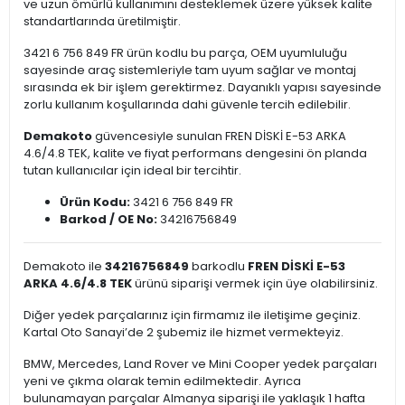
ve uzun ömürlü kullanımını desteklemek üzere yüksek kalite
standartlarında üretilmiştir.
3421 6 756 849 FR ürün kodlu bu parça, OEM uyumluluğu
sayesinde araç sistemleriyle tam uyum sağlar ve montaj
sırasında ek bir işlem gerektirmez. Dayanıklı yapısı sayesinde
zorlu kullanım koşullarında dahi güvenle tercih edilebilir.
Demakoto
güvencesiyle sunulan FREN DİSKİ E-53 ARKA
4.6/4.8 TEK, kalite ve fiyat performans dengesini ön planda
tutan kullanıcılar için ideal bir tercihtir.
Ürün Kodu:
3421 6 756 849 FR
Barkod / OE No:
34216756849
Demakoto ile
34216756849
barkodlu
FREN DİSKİ E-53
ARKA 4.6/4.8 TEK
ürünü siparişi vermek için üye olabilirsiniz.
Diğer yedek parçalarınız için firmamız ile iletişime geçiniz.
Kartal Oto Sanayi’de 2 şubemiz ile hizmet vermekteyiz.
BMW, Mercedes, Land Rover ve Mini Cooper yedek parçaları
yeni ve çıkma olarak temin edilmektedir. Ayrıca
bulunamayan parçalar Almanya siparişi ile yaklaşık 1 hafta