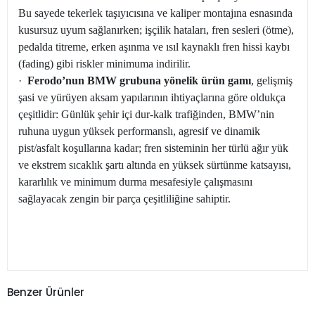
Bu sayede tekerlek taşıyıcısına ve kaliper montajına esnasında
kusursuz uyum sağlanırken; işçilik hataları, fren sesleri (ötme),
pedalda titreme, erken aşınma ve ısıl kaynaklı fren hissi kaybı
(fading) gibi riskler minimuma indirilir.
·
Ferodo’nun BMW grubuna yönelik ürün gamı
, gelişmiş
şasi ve yürüyen aksam yapılarının ihtiyaçlarına göre oldukça
çeşitlidir: Günlük şehir içi dur-kalk trafiğinden, BMW’nin
ruhuna uygun yüksek performanslı, agresif ve dinamik
pist/asfalt koşullarına kadar; fren sisteminin her türlü ağır yük
ve ekstrem sıcaklık şartı altında en yüksek sürtünme katsayısı,
kararlılık ve minimum durma mesafesiyle çalışmasını
sağlayacak zengin bir parça çeşitliliğine sahiptir.
Benzer Ürünler