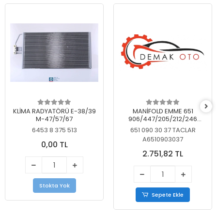
KLİMA RADYATÖRÜ E-38/39
MANİFOLD EMME 651
M-47/57/67
906/447/205/212/246
KELEBEKSİZ
6453 8 375 513
651 090 30 37 TACLAR
A6510903037
0,00 TL
2.751,82 TL
Stokta Yok
Sepete Ekle