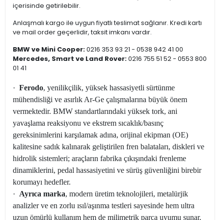
içerisinde getirilebilir.
Anlaşmalı kargo ile uygun fiyatlı teslimat sağlanır. Kredi kartı
ve mail order geçerlidir, taksit imkanı vardır.
BMW ve Mini Cooper:
0216 353 93 21 - 0538 942 41 00
Mercedes, Smart ve Land Rover:
0216 755 51 52 - 0553 800
01 41
·
Ferodo
, yenilikçilik, yüksek hassasiyetli sürtünme
mühendisliği ve asırlık Ar-Ge çalışmalarına büyük önem
vermektedir. BMW standartlarındaki yüksek tork, ani
yavaşlama reaksiyonu ve ekstrem sıcaklık/basınç
gereksinimlerini karşılamak adına, orijinal ekipman (OE)
kalitesine sadık kalınarak geliştirilen fren balataları, diskleri ve
hidrolik sistemleri; araçların fabrika çıkışındaki frenleme
dinamiklerini, pedal hassasiyetini ve sürüş güvenliğini birebir
korumayı hedefler.
·
Ayrıca marka
, modern üretim teknolojileri, metalürjik
analizler ve en zorlu ısıl/aşınma testleri sayesinde hem ultra
uzun ömürlü kullanım hem de milimetrik parça uyumu sunar.