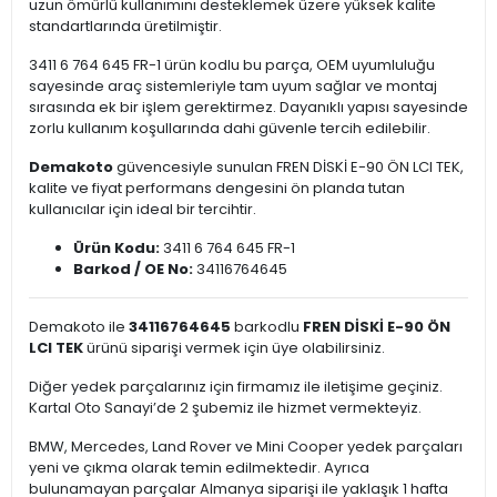
uzun ömürlü kullanımını desteklemek üzere yüksek kalite
standartlarında üretilmiştir.
3411 6 764 645 FR-1 ürün kodlu bu parça, OEM uyumluluğu
sayesinde araç sistemleriyle tam uyum sağlar ve montaj
sırasında ek bir işlem gerektirmez. Dayanıklı yapısı sayesinde
zorlu kullanım koşullarında dahi güvenle tercih edilebilir.
Demakoto
güvencesiyle sunulan FREN DİSKİ E-90 ÖN LCI TEK,
kalite ve fiyat performans dengesini ön planda tutan
kullanıcılar için ideal bir tercihtir.
Ürün Kodu:
3411 6 764 645 FR-1
Barkod / OE No:
34116764645
Demakoto ile
34116764645
barkodlu
FREN DİSKİ E-90 ÖN
LCI TEK
ürünü siparişi vermek için üye olabilirsiniz.
Diğer yedek parçalarınız için firmamız ile iletişime geçiniz.
Kartal Oto Sanayi’de 2 şubemiz ile hizmet vermekteyiz.
BMW, Mercedes, Land Rover ve Mini Cooper yedek parçaları
yeni ve çıkma olarak temin edilmektedir. Ayrıca
bulunamayan parçalar Almanya siparişi ile yaklaşık 1 hafta