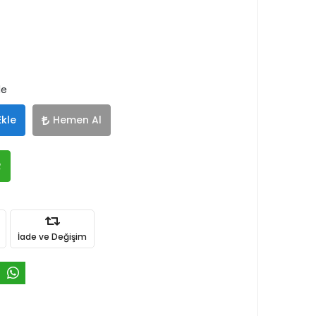
le
Ekle
Hemen Al
R
İade ve Değişim