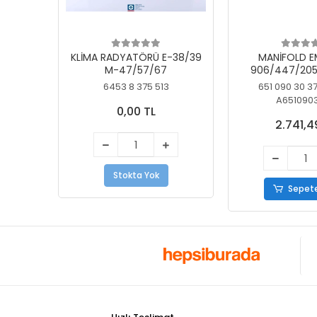
KLİMA RADYATÖRÜ E-38/39
MANİFOLD E
M-47/57/67
906/447/205
KELEBEK
6453 8 375 513
651 090 30 3
A651090
0,00 TL
2.741,4
Stokta Yok
Sepete