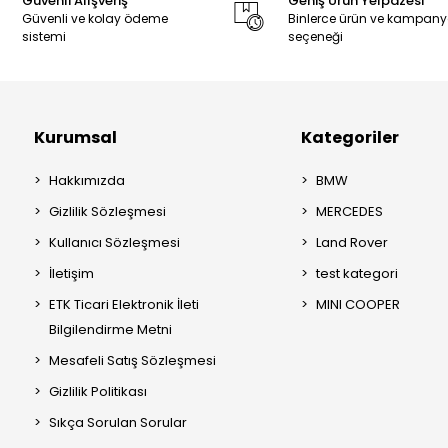
Güvenli Alışveriş
Geniş Ürün Yelpazesi
Güvenli ve kolay ödeme
Binlerce ürün ve kampan
sistemi
seçeneği
Kurumsal
Kategoriler
Hakkımızda
BMW
Gizlilik Sözleşmesi
MERCEDES
Kullanıcı Sözleşmesi
Land Rover
İletişim
test kategori
ETK Ticari Elektronik İleti
MINI COOPER
Bilgilendirme Metni
Mesafeli Satış Sözleşmesi
Gizlilik Politikası
Sıkça Sorulan Sorular