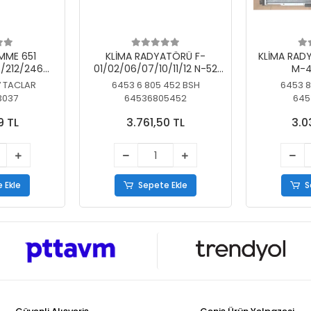
MME 651
KLİMA RADYATÖRÜ F-
KLİMA RAD
/212/246
01/02/06/07/10/11/12 N-52
M-4
SİZ
N/N-53/57/63
7 TACLAR
6453 6 805 452 BSH
6453 8
3037
64536805452
645
9 TL
3.761,50 TL
3.0
 Ekle
Sepete Ekle
S