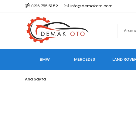
0216 755 51 52
info@demakoto.com
BMW
MERCEDES
LAND ROVE
Ana Sayfa