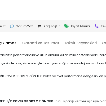
e Et
Yorum Yaz
Karşılaştır
Fiyat Alarmı
Tel
çıklaması
Garanti ve Teslimat
Taksit Seçenekleri
Yo
acınızın performansını ve uzun ömürlü kullanımını desteklemek üzere y
esinde araç sistemleriyle tam uyum sağlar ve montaj sırasında ek bir
/R.ROVER SPORT 2.7 ÖN TEK, kalite ve fiyat performans dengesini ön pland
VER III/R.ROVER SPORT 2.7 ÖN TEK
ürünü siparişi vermek için üye olabil