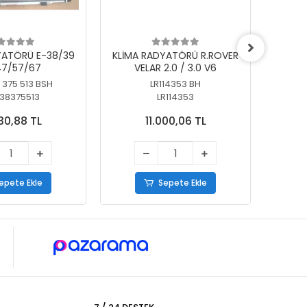
YATÖRÜ E-38/39
KLİMA RADYATÖRÜ R.ROVER
KLİ
7/57/67
VELAR 2.0 / 3.0 V6
55/56
 375 513 BSH
LR114353 BH
64
38375513
LR114353
30,88 TL
11.000,06 TL
epete Ekle
Sepete Ekle