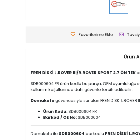
Favorilerime Ekle
Tavsiy
Ürün A
FREN DİSKİ L.ROVER III/R.ROVER SPORT 2.7 ÖN TEK
ar
SDB000604 FR ürün kodlu bu parça, OEM uyumluluğu say
kullanım koşullarında dahi güvenle tercih edilebilir.
Demakoto
güvencesiyle sunulan FREN DİSKİ L.ROVER III
Ürün Kodu:
SDB000604 FR
Barkod / OE No:
SDB000604
Demakoto ile
SDB000604
barkodlu
FREN DİSKİ L.RO