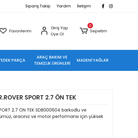
Sipariş Takip
Yardım
İletişim
0
Giriş Yap
Favorilerim
Sepetim
Üye Ol
ARAÇ BAKIM VE
YEDEK PARÇA
MADENİ YAĞLAR
TEMİZLİK ÜRÜNLERİ
I/R.ROVER SPORT 2.7 ÖN TEK
R SPORT 2.7 ÖN TEK SDB000604 barkodlu ve
müz, aracınız ve motor performansı için yüksek