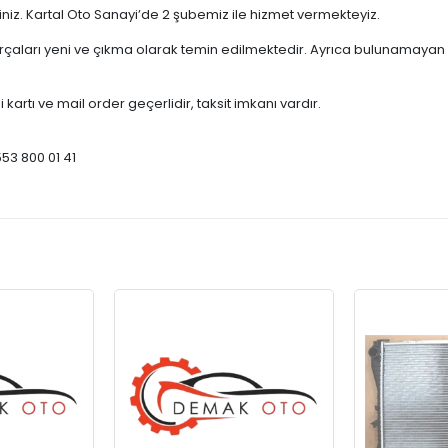
çiniz. Kartal Oto Sanayi’de 2 şubemiz ile hizmet vermekteyiz.
ları yeni ve çıkma olarak temin edilmektedir. Ayrıca bulunamayan par
 kartı ve mail order geçerlidir, taksit imkanı vardır.
553 800 01 41