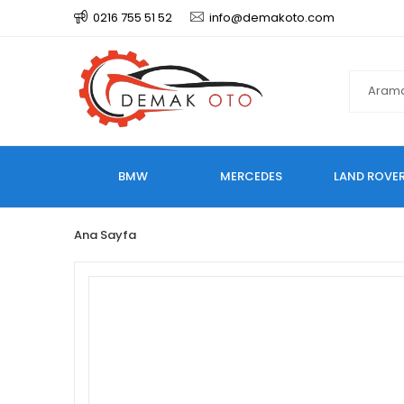
0216 755 51 52
info@demakoto.com
BMW
MERCEDES
LAND ROVE
Ana Sayfa