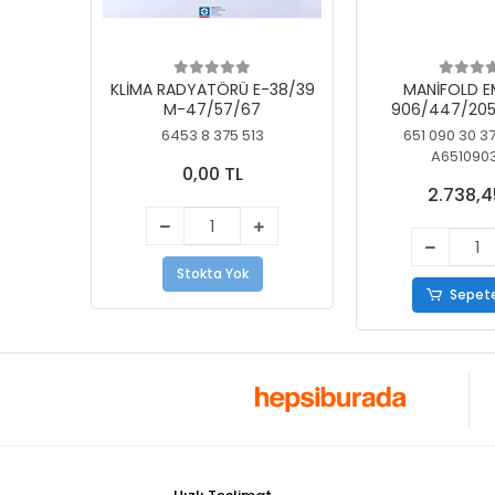
KLİMA RADYATÖRÜ E-38/39
MANİFOLD E
M-47/57/67
906/447/205
KELEBEK
6453 8 375 513
651 090 30 3
A651090
0,00 TL
2.738,4
Stokta Yok
Sepete