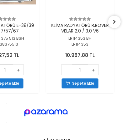
YATÖRÜ E-38/39
KLİMA RADYATÖRÜ R.ROVER
KLİ
7/57/67
VELAR 2.0 / 3.0 V6
55/56
 375 513 BSH
LR114353 BH
64
38375513
LR114353
27,52 TL
10.987,88 TL
epete Ekle
Sepete Ekle