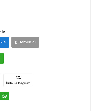
rle
Ekle
Hemen Al
R
İade ve Değişim