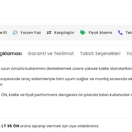
e Et
Yorum Yaz
Karşılaştır
Fiyat Alarmı
Tel
çıklaması
Garanti ve Teslimat
Taksit Seçenekleri
Yo
 uzun ömürlü kullanımını desteklemek üzere yüksek kalite standartların
sayesinde araç sistemleriyle tam uyum sağlar ve montaj sırasında ek 
r.
N, kalite ve fiyat performans dengesini ön planda tutan kullanıcılar için
. LT 35 ÖN
ürünü siparişi vermek için üye olabilirsiniz.