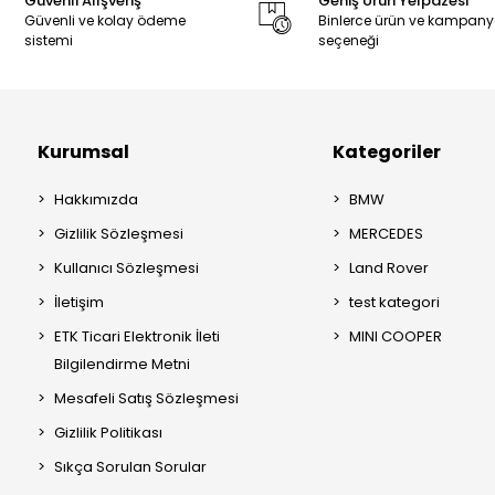
Güvenli Alışveriş
Geniş Ürün Yelpazesi
Güvenli ve kolay ödeme
Binlerce ürün ve kampan
sistemi
seçeneği
Kurumsal
Kategoriler
Hakkımızda
BMW
Gizlilik Sözleşmesi
MERCEDES
Kullanıcı Sözleşmesi
Land Rover
İletişim
test kategori
ETK Ticari Elektronik İleti
MINI COOPER
Bilgilendirme Metni
Mesafeli Satış Sözleşmesi
Gizlilik Politikası
Sıkça Sorulan Sorular