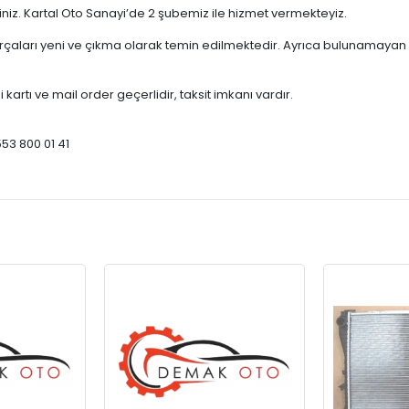
çiniz. Kartal Oto Sanayi’de 2 şubemiz ile hizmet vermekteyiz.
ları yeni ve çıkma olarak temin edilmektedir. Ayrıca bulunamayan par
 kartı ve mail order geçerlidir, taksit imkanı vardır.
553 800 01 41