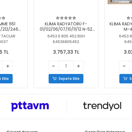
MME 651
KLİMA RADYATÖRÜ F-
KLİMA RAD
/212/246
01/02/06/07/10/11/12 N-52
M-4
SİZ
N/N-53/57/63
7 TACLAR
6453 6 805 452 BSH
6453 8
3037
64536805452
645
5 TL
3.757,33 TL
3.0
 Ekle
Sepete Ekle
S