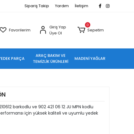
Sipariş Takip
Yardım
İletişim
0
Giriş Yap
Favorilerim
Sepetim
Üye Ol
ARAÇ BAKIM VE
YEDEK PARÇA
MADENİ YAĞLAR
TEMİZLİK ÜRÜNLERİ
ÖN
210612 barkodlu ve 902 421 06 12 JU MPN kodlu
rformansı için yüksek kaliteli ve uyumlu yedek