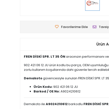
Favorilerime Ekle
Tavsiy
Ürün A
FREN DİSKİ SPR. LT 35 ÖN
aracınızın performansını ve
902 421 06 12 JU ürün kodlu bu parça, OEM uyumluluğu 
zorlu kullanım koşullarında dahi güvenle tercih edilebili
Demakoto
güvencesiyle sunulan FREN DİSKİ SPR. LT 35 Ö
Ürün Kodu:
902 421 06 12 JU
Barkod / OE No:
A9024210612
Demakoto ile
A9024210612
barkodlu
FREN DİSKİ SPR