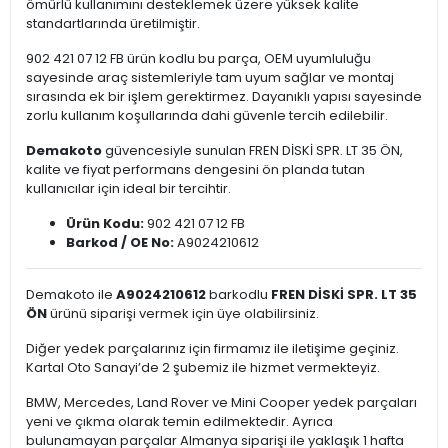
ömürlü kullanımını desteklemek üzere yüksek kalite
standartlarında üretilmiştir.
902 421 07 12 FB ürün kodlu bu parça, OEM uyumluluğu
sayesinde araç sistemleriyle tam uyum sağlar ve montaj
sırasında ek bir işlem gerektirmez. Dayanıklı yapısı sayesinde
zorlu kullanım koşullarında dahi güvenle tercih edilebilir.
Demakoto
güvencesiyle sunulan FREN DİSKİ SPR. LT 35 ÖN,
kalite ve fiyat performans dengesini ön planda tutan
kullanıcılar için ideal bir tercihtir.
Ürün Kodu:
902 421 07 12 FB
Barkod / OE No:
A9024210612
Demakoto ile
A9024210612
barkodlu
FREN DİSKİ SPR. LT 35
ÖN
ürünü siparişi vermek için üye olabilirsiniz.
Diğer yedek parçalarınız için firmamız ile iletişime geçiniz.
Kartal Oto Sanayi’de 2 şubemiz ile hizmet vermekteyiz.
BMW, Mercedes, Land Rover ve Mini Cooper yedek parçaları
yeni ve çıkma olarak temin edilmektedir. Ayrıca
bulunamayan parçalar Almanya siparişi ile yaklaşık 1 hafta