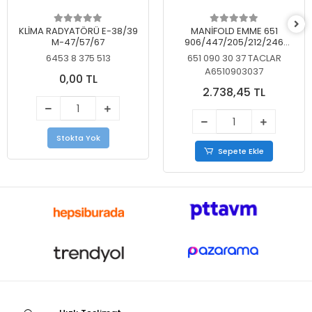
KLİMA RADYATÖRÜ E-38/39
MANİFOLD EMME 651
M-47/57/67
906/447/205/212/246
KELEBEKSİZ
6453 8 375 513
651 090 30 37 TACLAR
A6510903037
0,00 TL
2.738,45 TL
Stokta Yok
Sepete Ekle