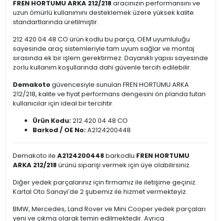
FREN HORTUMU ARKA 212/218
aracınızın performansını ve
uzun ömürlü kullanımını desteklemek üzere yüksek kalite
standartlarında üretilmiştir.
212 420 04 48 CO ürün kodlu bu parça, OEM uyumluluğu
sayesinde araç sistemleriyle tam uyum sağlar ve montaj
sırasında ek bir işlem gerektirmez. Dayanıklı yapısı sayesinde
zorlu kullanım koşullarında dahi güvenle tercih edilebilir.
Demakoto
güvencesiyle sunulan FREN HORTUMU ARKA
212/218, kalite ve fiyat performans dengesini ön planda tutan
kullanıcılar için ideal bir tercihtir.
Ürün Kodu:
212 420 04 48 CO
Barkod / OE No:
A2124200448
Demakoto ile
A2124200448
barkodlu
FREN HORTUMU
ARKA 212/218
ürünü siparişi vermek için üye olabilirsiniz.
Diğer yedek parçalarınız için firmamız ile iletişime geçiniz.
Kartal Oto Sanayi’de 2 şubemiz ile hizmet vermekteyiz.
BMW, Mercedes, Land Rover ve Mini Cooper yedek parçaları
yeni ve çıkma olarak temin edilmektedir. Ayrıca