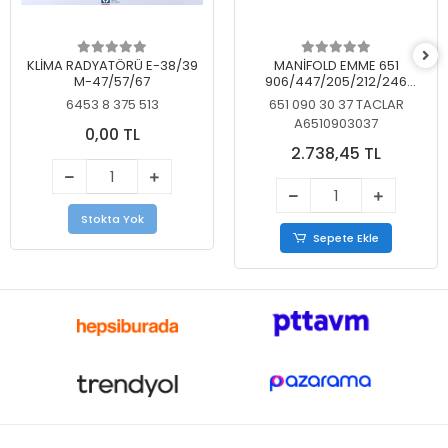
KLİMA RADYATÖRÜ E-38/39
MANİFOLD EMME 651
M-47/57/67
906/447/205/212/246
KELEBEKSİZ
6453 8 375 513
651 090 30 37 TACLAR
A6510903037
0,00 TL
2.738,45 TL
Stokta Yok
Sepete Ekle