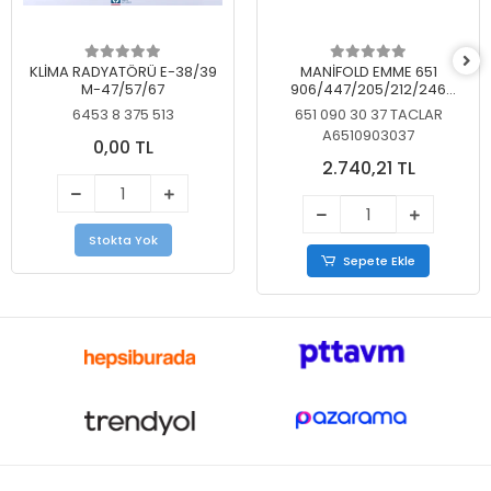
KLİMA RADYATÖRÜ E-38/39
MANİFOLD EMME 651
M-47/57/67
906/447/205/212/246
KELEBEKSİZ
6453 8 375 513
651 090 30 37 TACLAR
A6510903037
0,00 TL
2.740,21 TL
Stokta Yok
Sepete Ekle