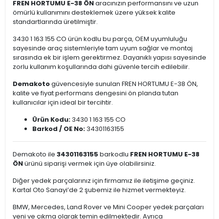
FREN HORTUMU E-38 ÖN
aracınızın performansını ve uzun
ömürlü kullanımını desteklemek üzere yüksek kalite
standartlarında üretilmiştir.
3430 1 163 155 CO ürün kodlu bu parça, OEM uyumluluğu
sayesinde araç sistemleriyle tam uyum sağlar ve montaj
sırasında ek bir işlem gerektirmez. Dayanıklı yapısı sayesinde
zorlu kullanım koşullarında dahi güvenle tercih edilebilir.
Demakoto
güvencesiyle sunulan FREN HORTUMU E-38 ÖN,
kalite ve fiyat performans dengesini ön planda tutan
kullanıcılar için ideal bir tercihtir.
Ürün Kodu:
3430 1 163 155 CO
Barkod / OE No:
34301163155
Demakoto ile
34301163155
barkodlu
FREN HORTUMU E-38
ÖN
ürünü siparişi vermek için üye olabilirsiniz.
Diğer yedek parçalarınız için firmamız ile iletişime geçiniz.
Kartal Oto Sanayi’de 2 şubemiz ile hizmet vermekteyiz.
BMW, Mercedes, Land Rover ve Mini Cooper yedek parçaları
yeni ve çıkma olarak temin edilmektedir. Ayrıca