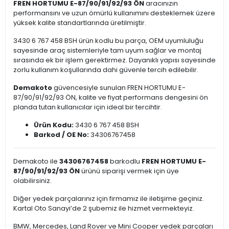
FREN HORTUMU E-87/90/91/92/93 ÖN
aracınızın
performansını ve uzun ömürlü kullanımını desteklemek üzere
yüksek kalite standartlarında üretilmiştir.
3430 6 767 458 BSH ürün kodlu bu parça, OEM uyumluluğu
sayesinde araç sistemleriyle tam uyum sağlar ve montaj
sırasında ek bir işlem gerektirmez. Dayanıklı yapısı sayesinde
zorlu kullanım koşullarında dahi güvenle tercih edilebilir.
Demakoto
güvencesiyle sunulan FREN HORTUMU E-
87/90/91/92/93 ÖN, kalite ve fiyat performans dengesini ön
planda tutan kullanıcılar için ideal bir tercihtir.
Ürün Kodu:
3430 6 767 458 BSH
Barkod / OE No:
34306767458
Demakoto ile
34306767458
barkodlu
FREN HORTUMU E-
87/90/91/92/93 ÖN
ürünü siparişi vermek için üye
olabilirsiniz.
Diğer yedek parçalarınız için firmamız ile iletişime geçiniz.
Kartal Oto Sanayi’de 2 şubemiz ile hizmet vermekteyiz.
BMW, Mercedes, Land Rover ve Mini Cooper yedek parçaları