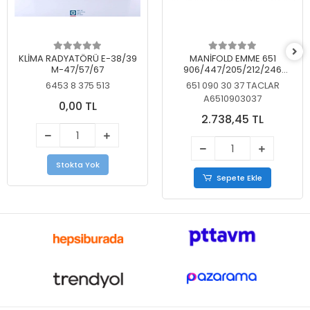
KLİMA RADYATÖRÜ E-38/39
MANİFOLD EMME 651
M-47/57/67
906/447/205/212/246
KELEBEKSİZ
6453 8 375 513
651 090 30 37 TACLAR
A6510903037
0,00 TL
2.738,45 TL
Stokta Yok
Sepete Ekle