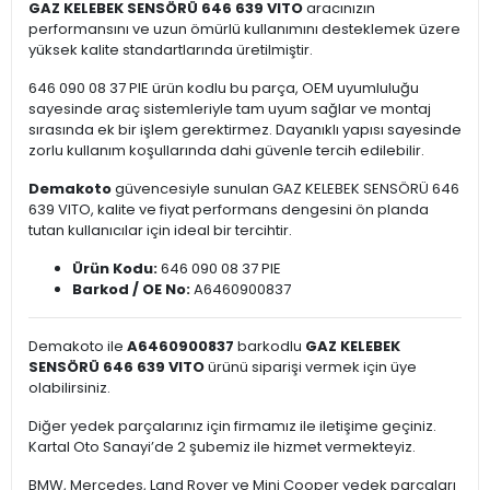
GAZ KELEBEK SENSÖRÜ 646 639 VITO
aracınızın
performansını ve uzun ömürlü kullanımını desteklemek üzere
yüksek kalite standartlarında üretilmiştir.
646 090 08 37 PIE ürün kodlu bu parça, OEM uyumluluğu
sayesinde araç sistemleriyle tam uyum sağlar ve montaj
sırasında ek bir işlem gerektirmez. Dayanıklı yapısı sayesinde
zorlu kullanım koşullarında dahi güvenle tercih edilebilir.
Demakoto
güvencesiyle sunulan GAZ KELEBEK SENSÖRÜ 646
639 VITO, kalite ve fiyat performans dengesini ön planda
tutan kullanıcılar için ideal bir tercihtir.
Ürün Kodu:
646 090 08 37 PIE
Barkod / OE No:
A6460900837
Demakoto ile
A6460900837
barkodlu
GAZ KELEBEK
SENSÖRÜ 646 639 VITO
ürünü siparişi vermek için üye
olabilirsiniz.
Diğer yedek parçalarınız için firmamız ile iletişime geçiniz.
Kartal Oto Sanayi’de 2 şubemiz ile hizmet vermekteyiz.
BMW, Mercedes, Land Rover ve Mini Cooper yedek parçaları