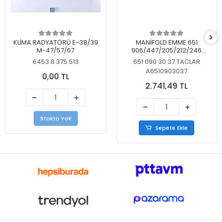
KLİMA RADYATÖRÜ E-38/39
MANİFOLD EMME 651
M-47/57/67
906/447/205/212/246
KELEBEKSİZ
6453 8 375 513
651 090 30 37 TACLAR
A6510903037
0,00 TL
2.741,49 TL
Stokta Yok
Sepete Ekle