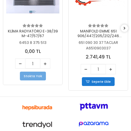
KLİMA RADYATÖRÜ E-38/39
MANİFOLD EMME 651
M-47/57/67
906/447/205/212/246
KELEBEKSİZ
6453 8 375 513
651 090 30 37 TACLAR
A6510903037
0,00 TL
2.741,49 TL
Stokta Yok
Sepete Ekle