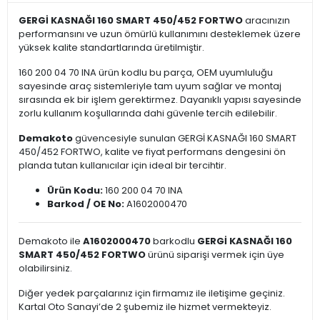
GERGİ KASNAĞI 160 SMART 450/452 FORTWO
aracınızın
performansını ve uzun ömürlü kullanımını desteklemek üzere
yüksek kalite standartlarında üretilmiştir.
160 200 04 70 INA ürün kodlu bu parça, OEM uyumluluğu
sayesinde araç sistemleriyle tam uyum sağlar ve montaj
sırasında ek bir işlem gerektirmez. Dayanıklı yapısı sayesinde
zorlu kullanım koşullarında dahi güvenle tercih edilebilir.
Demakoto
güvencesiyle sunulan GERGİ KASNAĞI 160 SMART
450/452 FORTWO, kalite ve fiyat performans dengesini ön
planda tutan kullanıcılar için ideal bir tercihtir.
Ürün Kodu:
160 200 04 70 INA
Barkod / OE No:
A1602000470
Demakoto ile
A1602000470
barkodlu
GERGİ KASNAĞI 160
SMART 450/452 FORTWO
ürünü siparişi vermek için üye
olabilirsiniz.
Diğer yedek parçalarınız için firmamız ile iletişime geçiniz.
Kartal Oto Sanayi’de 2 şubemiz ile hizmet vermekteyiz.